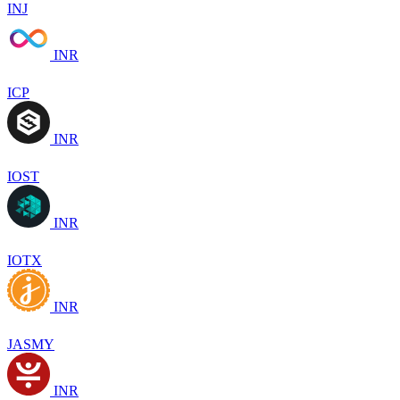
INJ
INR
ICP
INR
IOST
INR
IOTX
INR
JASMY
INR