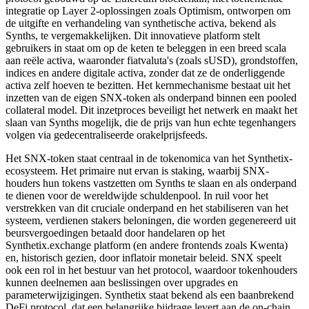
integratie op Layer 2-oplossingen zoals Optimism, ontworpen om
de uitgifte en verhandeling van synthetische activa, bekend als
Synths, te vergemakkelijken. Dit innovatieve platform stelt
gebruikers in staat om op de keten te beleggen in een breed scala
aan reële activa, waaronder fiatvaluta's (zoals sUSD), grondstoffen,
indices en andere digitale activa, zonder dat ze de onderliggende
activa zelf hoeven te bezitten. Het kernmechanisme bestaat uit het
inzetten van de eigen SNX-token als onderpand binnen een pooled
collateral model. Dit inzetproces beveiligt het netwerk en maakt het
slaan van Synths mogelijk, die de prijs van hun echte tegenhangers
volgen via gedecentraliseerde orakelprijsfeeds.
Het SNX-token staat centraal in de tokenomica van het Synthetix-
ecosysteem. Het primaire nut ervan is staking, waarbij SNX-
houders hun tokens vastzetten om Synths te slaan en als onderpand
te dienen voor de wereldwijde schuldenpool. In ruil voor het
verstrekken van dit cruciale onderpand en het stabiliseren van het
systeem, verdienen stakers beloningen, die worden gegenereerd uit
beursvergoedingen betaald door handelaren op het
Synthetix.exchange platform (en andere frontends zoals Kwenta)
en, historisch gezien, door inflatoir monetair beleid. SNX speelt
ook een rol in het bestuur van het protocol, waardoor tokenhouders
kunnen deelnemen aan beslissingen over upgrades en
parameterwijzigingen. Synthetix staat bekend als een baanbrekend
DeFi protocol, dat een belangrijke bijdrage levert aan de on-chain