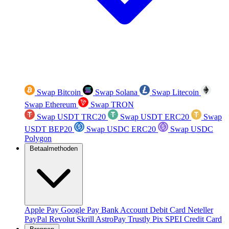
Swap Bitcoin
Swap Solana
Swap Litecoin
Swap Ethereum
Swap TRON
Swap USDT TRC20
Swap USDT ERC20
Swap
USDT BEP20
Swap USDC ERC20
Swap USDC
Polygon
Betaalmethoden
Apple Pay
Google Pay
Bank Account
Debit Card
Neteller
PayPal
Revolut
Skrill
AstroPay
Trustly
Pix
SPEI
Credit Card