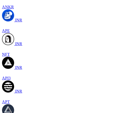
ANKR
INR
APE
INR
NFT
INR
API3
INR
APT