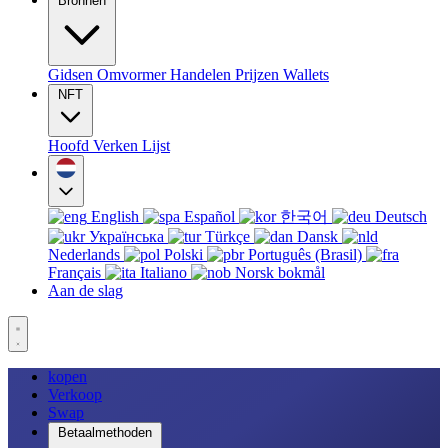
Bronnen
Gidsen
Omvormer
Handelen
Prijzen
Wallets
NFT
Hoofd
Verken
Lijst
English
Español
한국어
Deutsch
Українська
Türkçe
Dansk
Nederlands
Polski
Português (Brasil)
Français
Italiano
Norsk bokmål
Aan de slag
kopen
Verkoop
Swap
Betaalmethoden