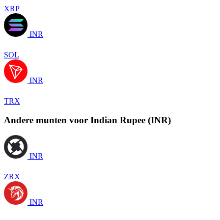
XRP
INR
SOL
INR
TRX
Andere munten voor Indian Rupee (INR)
INR
ZRX
INR