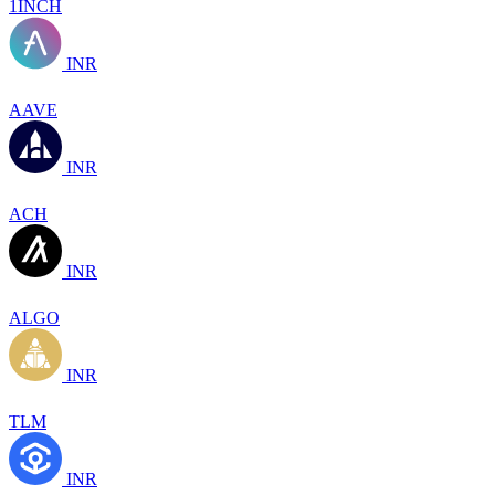
1INCH
INR
AAVE
INR
ACH
INR
ALGO
INR
TLM
INR