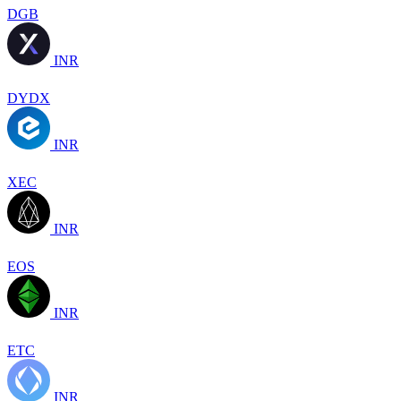
DGB
INR
DYDX
INR
XEC
INR
EOS
INR
ETC
INR