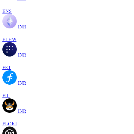
ENS
INR
ETHW
INR
FET
INR
FIL
INR
FLOKI