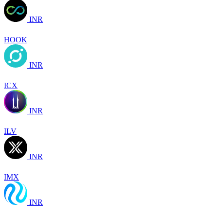
INR
HOOK
INR
ICX
INR
ILV
INR
IMX
INR