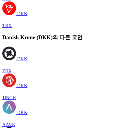
DKK
TRX
Danish Krone (DKK)의 다른 코인
DKK
ZRX
DKK
1INCH
DKK
AAVE