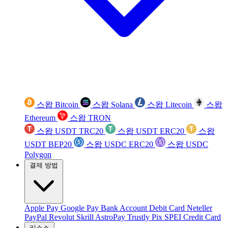
스왑 Bitcoin
스왑 Solana
스왑 Litecoin
스왑
Ethereum
스왑 TRON
스왑 USDT TRC20
스왑 USDT ERC20
스왑
USDT BEP20
스왑 USDC ERC20
스왑 USDC
Polygon
결제 방법
Apple Pay
Google Pay
Bank Account
Debit Card
Neteller
PayPal
Revolut
Skrill
AstroPay
Trustly
Pix
SPEI
Credit Card
리소스