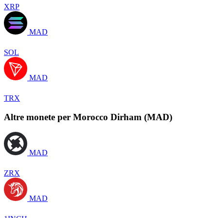
XRP
MAD
SOL
MAD
TRX
Altre monete per Morocco Dirham (MAD)
MAD
ZRX
MAD