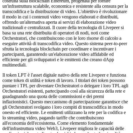
costruita sulla blockchain Ethereum, progettata per fornire
un'infrastruttura scalabile, economica e resistente alla censura per la
transcodifica e la distribuzione di video. L'obiettivo è rivoluzionare
il modo in cui i contenuti video vengono elaborati e distribuiti,
offrendo un'alternativa aperta ai servizi di elaborazione video
tradizionali e centralizzati. Il cuore della tecnologia di Livepeer si
basa su una rete distribuita di operatori di nodi, noti come
Orchestratori, che contribuiscono con le loro risorse di calcolo a
eseguire attività di transcodifica video. Questo sistema peer-to-peer
sfrutta la tecnologia blockchain per coordinare e incentivare i
partecipanti, garantendo un'elaborazione video affidabile ed
efficiente per gli sviluppatori e le emittenti che creano dApp
multimediali.
Il token LPT è l'asset digitale nativo della rete Livepeer e funziona
come token di utilità e token di lavoro. I titolari dei token possono
puntare i TPL per diventare Orchestratori o delegare i loro TPL agli
Orchestratori esistenti, partecipando così alla sicurezza della rete e
guadagnando una quota delle commissioni e dei premi
inflazionistici. Questo meccanismo di partecipazione garantisce che
gli Orchestratori svolgano i loro compiti di transcodifica in modo
onesto ed efficiente. Le emittenti utilizzano la rete per la codifica e
lo streaming video, pagando tariffe che contribuiscono
all'economia dell'ecosistema. Come elemento fondamentale
dell'infrastruttura video Web3, Livepeer migliora le capacità delle