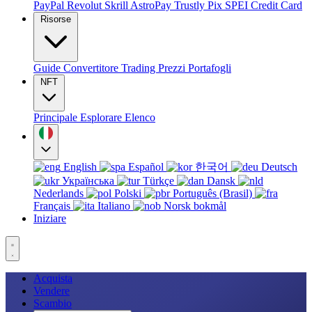
PayPal
Revolut
Skrill
AstroPay
Trustly
Pix
SPEI
Credit Card
Risorse
Guide
Convertitore
Trading
Prezzi
Portafogli
NFT
Principale
Esplorare
Elenco
English
Español
한국어
Deutsch
Українська
Türkçe
Dansk
Nederlands
Polski
Português (Brasil)
Français
Italiano
Norsk bokmål
Iniziare
Acquista
Vendere
Scambio