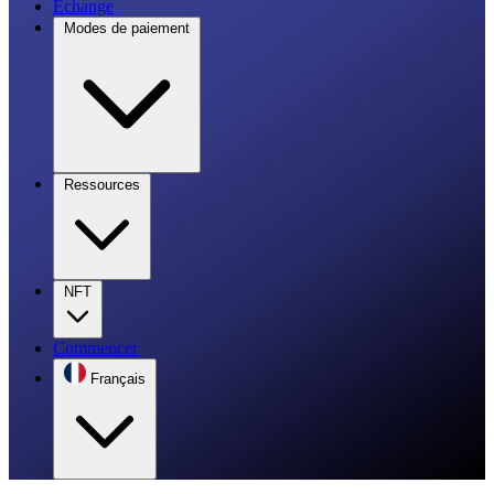
Échange
Modes de paiement
Ressources
NFT
Commencer
Français