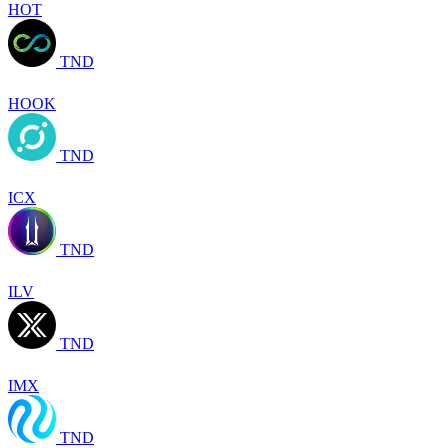
HOT
TND
HOOK
TND
ICX
TND
ILV
TND
IMX
TND