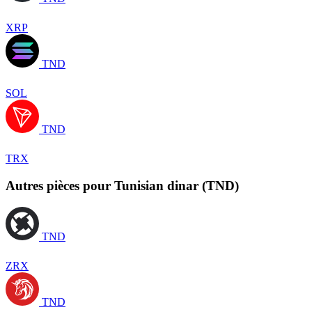
XRP
TND
SOL
TND
TRX
Autres pièces pour Tunisian dinar (TND)
TND
ZRX
TND