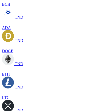
BCH
TND
ADA
TND
DOGE
TND
ETH
TND
LTC
TND