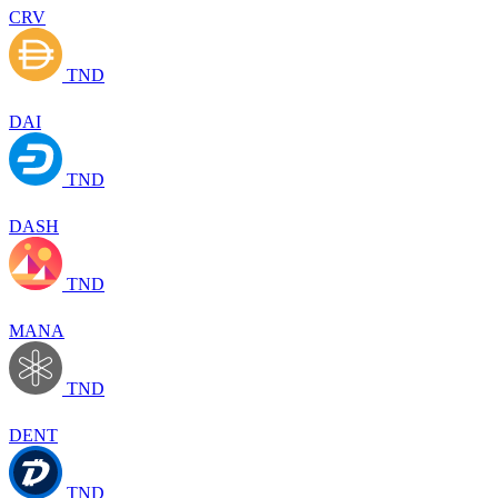
CRV
TND
DAI
TND
DASH
TND
MANA
TND
DENT
TND