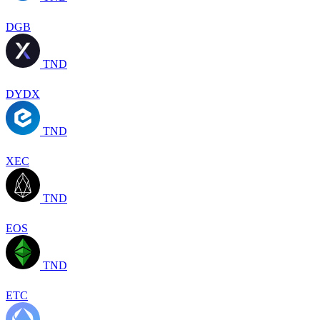
DGB
TND
DYDX
TND
XEC
TND
EOS
TND
ETC