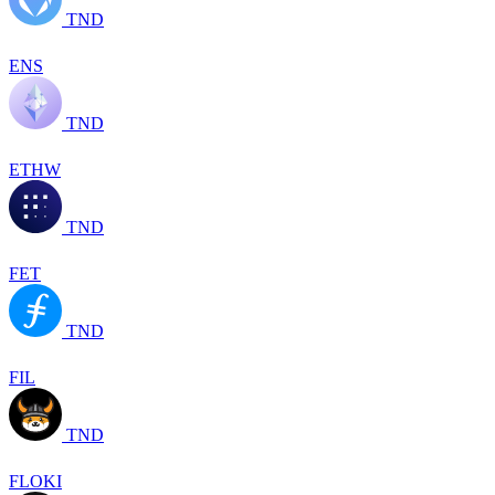
TND
ENS
TND
ETHW
TND
FET
TND
FIL
TND
FLOKI