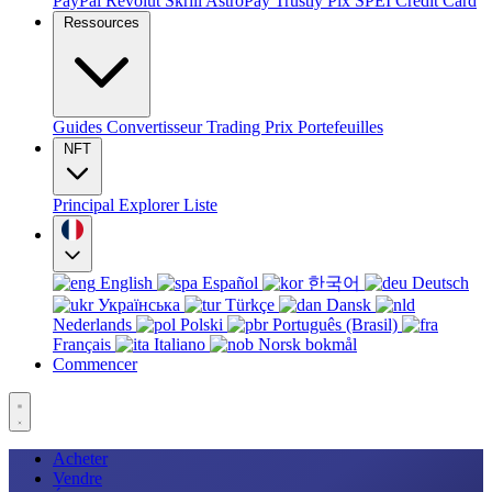
PayPal
Revolut
Skrill
AstroPay
Trustly
Pix
SPEI
Credit Card
Ressources
Guides
Convertisseur
Trading
Prix
Portefeuilles
NFT
Principal
Explorer
Liste
English
Español
한국어
Deutsch
Українська
Türkçe
Dansk
Nederlands
Polski
Português (Brasil)
Français
Italiano
Norsk bokmål
Commencer
Acheter
Vendre