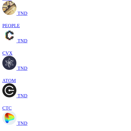
TND
PEOPLE
TND
CVX
TND
ATOM
TND
CTC
TND