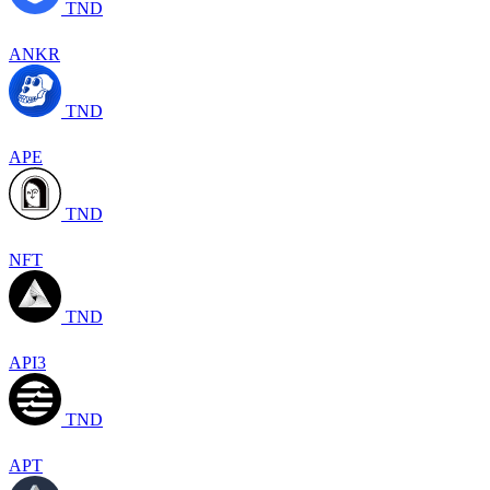
TND
ANKR
TND
APE
TND
NFT
TND
API3
TND
APT