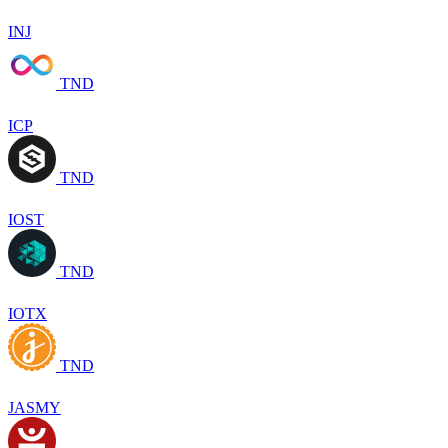
INJ
TND
ICP
TND
IOST
TND
IOTX
TND
JASMY