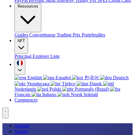
PayPal
Revolut
Skrill
AstroPay
Trustly
Pix
SPEI
Credit Card
Ressources
Guides
Convertisseur
Trading
Prix
Portefeuilles
NFT
Principal
Explorer
Liste
English
Español
한국어
Deutsch
Українська
Türkçe
Dansk
Nederlands
Polski
Português (Brasil)
Français
Italiano
Norsk bokmål
Commencer
Acheter
Vendre