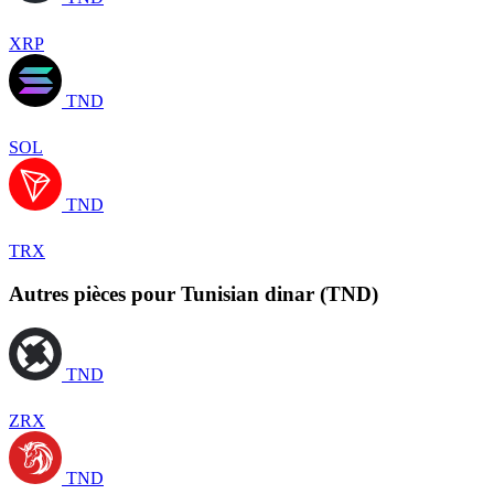
XRP
TND
SOL
TND
TRX
Autres pièces pour Tunisian dinar (TND)
TND
ZRX
TND