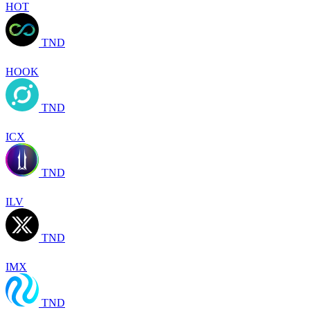
HOT
TND
HOOK
TND
ICX
TND
ILV
TND
IMX
TND