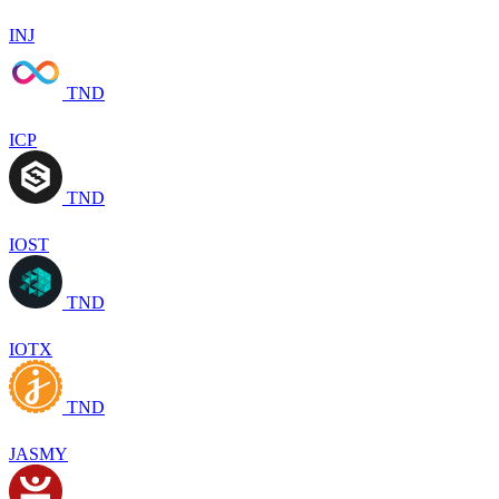
INJ
TND
ICP
TND
IOST
TND
IOTX
TND
JASMY