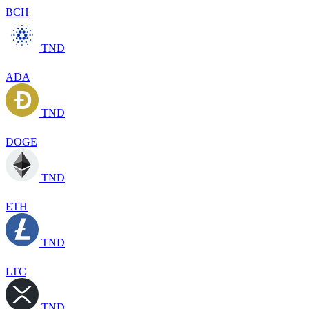
BCH
TND
ADA
TND
DOGE
TND
ETH
TND
LTC
TND