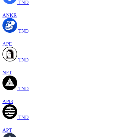
TND
ANKR
TND
APE
TND
NFT
TND
API3
TND
APT