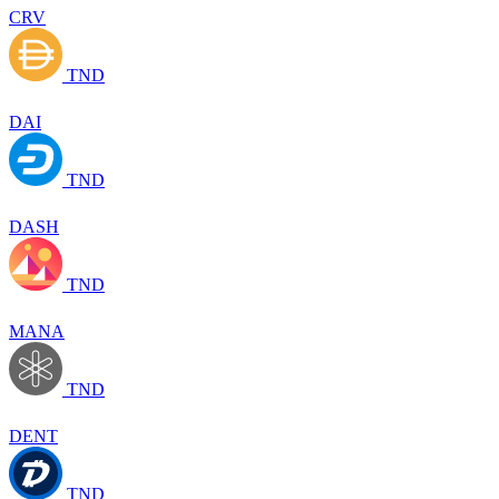
CRV
TND
DAI
TND
DASH
TND
MANA
TND
DENT
TND