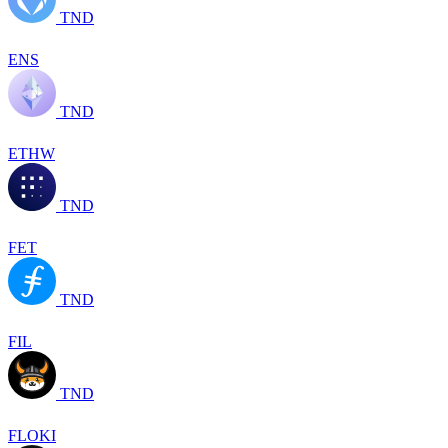
TND
ENS
TND
ETHW
TND
FET
TND
FIL
TND
FLOKI