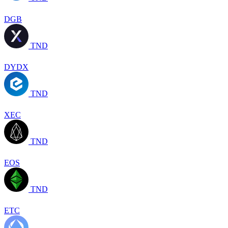
DGB
TND
DYDX
TND
XEC
TND
EOS
TND
ETC