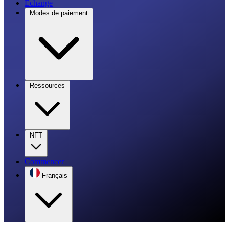
Échange
Modes de paiement
Ressources
NFT
Commencer
Français