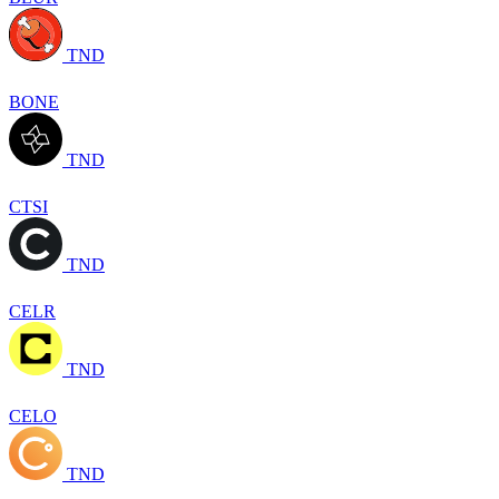
TND
BONE
TND
CTSI
TND
CELR
TND
CELO
TND