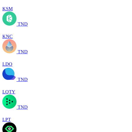
KSM
TND
KNC
TND
LDO
TND
LQTY
TND
LPT