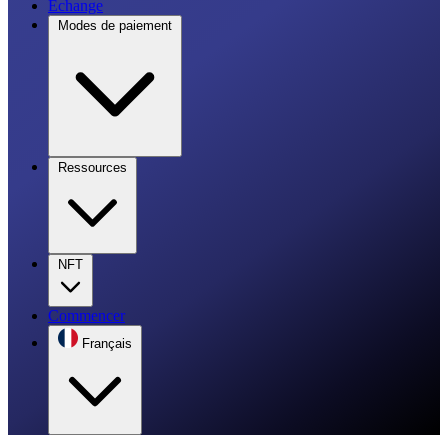
Échange
Modes de paiement
Ressources
NFT
Commencer
Français