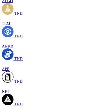
ALGO
TND
TLM
TND
ANKR
TND
APE
TND
NFT
TND