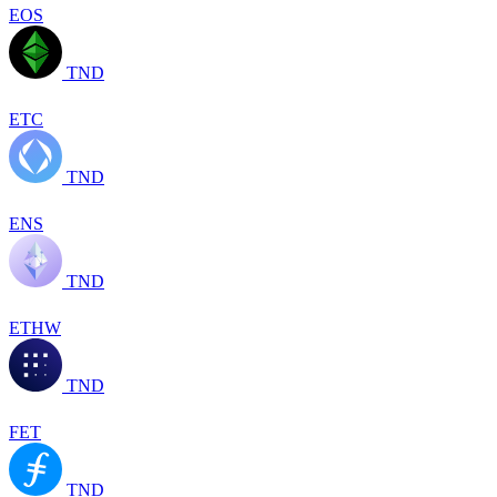
EOS
TND
ETC
TND
ENS
TND
ETHW
TND
FET
TND