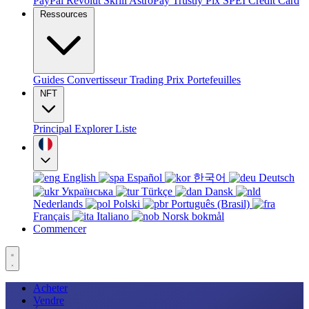
PayPal
Revolut
Skrill
AstroPay
Trustly
Pix
SPEI
Credit Card
Ressources
Guides
Convertisseur
Trading
Prix
Portefeuilles
NFT
Principal
Explorer
Liste
English
Español
한국어
Deutsch
Українська
Türkçe
Dansk
Nederlands
Polski
Português (Brasil)
Français
Italiano
Norsk bokmål
Commencer
Acheter
Vendre