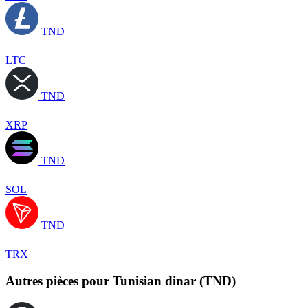
TND
LTC
TND
XRP
TND
SOL
TND
TRX
Autres pièces pour Tunisian dinar (TND)