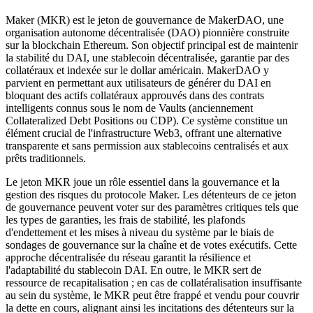
Maker (MKR) est le jeton de gouvernance de MakerDAO, une
organisation autonome décentralisée (DAO) pionnière construite
sur la blockchain Ethereum. Son objectif principal est de maintenir
la stabilité du DAI, une stablecoin décentralisée, garantie par des
collatéraux et indexée sur le dollar américain. MakerDAO y
parvient en permettant aux utilisateurs de générer du DAI en
bloquant des actifs collatéraux approuvés dans des contrats
intelligents connus sous le nom de Vaults (anciennement
Collateralized Debt Positions ou CDP). Ce système constitue un
élément crucial de l'infrastructure Web3, offrant une alternative
transparente et sans permission aux stablecoins centralisés et aux
prêts traditionnels.
Le jeton MKR joue un rôle essentiel dans la gouvernance et la
gestion des risques du protocole Maker. Les détenteurs de ce jeton
de gouvernance peuvent voter sur des paramètres critiques tels que
les types de garanties, les frais de stabilité, les plafonds
d'endettement et les mises à niveau du système par le biais de
sondages de gouvernance sur la chaîne et de votes exécutifs. Cette
approche décentralisée du réseau garantit la résilience et
l'adaptabilité du stablecoin DAI. En outre, le MKR sert de
ressource de recapitalisation ; en cas de collatéralisation insuffisante
au sein du système, le MKR peut être frappé et vendu pour couvrir
la dette en cours, alignant ainsi les incitations des détenteurs sur la