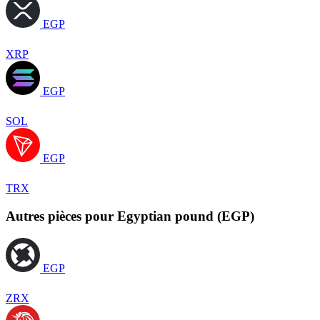
EGP
XRP
EGP
SOL
EGP
TRX
Autres pièces pour Egyptian pound (EGP)
EGP
ZRX