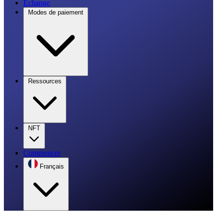
Échange
Modes de paiement
Ressources
NFT
Commencer
Français