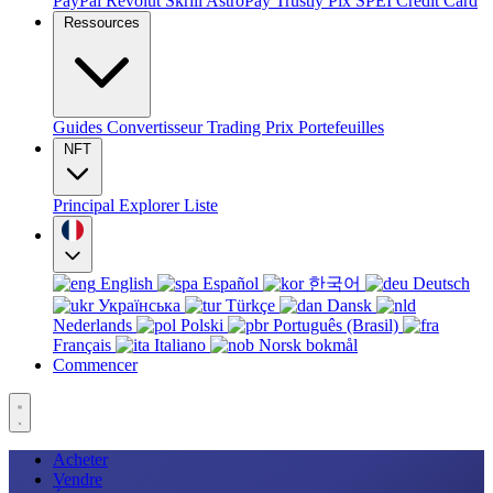
PayPal
Revolut
Skrill
AstroPay
Trustly
Pix
SPEI
Credit Card
Ressources
Guides
Convertisseur
Trading
Prix
Portefeuilles
NFT
Principal
Explorer
Liste
English
Español
한국어
Deutsch
Українська
Türkçe
Dansk
Nederlands
Polski
Português (Brasil)
Français
Italiano
Norsk bokmål
Commencer
Acheter
Vendre