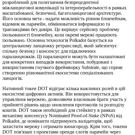
розроблений для полегшення безпрецедентної
міжланцюгової комунікації та інтероперабельності в рамках
масштабованої, безпечної, багатоланцюгової архітектури.
Його основна мета - надати можливість різним блокчейнам,
відомим як парачейн, обмінюватися інформацією та
транзакціями без довіри. Це вирішує серйозну проблему
ізольованості блокчейну, коли окремі мережі працюють
ізольовано. Основна технологія Polkadot базується на
центральному ланцюжку ретрансляції, який забезпечує
спільну безпеку і консенсус для підключених
параланцюжків. Ці параланцюги можуть бути налаштовані
для конкретних випадків використання, побудовані з
використанням гнучкого фреймворку Substrate, що сприяє
створенню різноманітної екосистеми спеціалізованих
ланцюгів.
Нативний токен DOT відіграє кілька важливих ролей в цій
екосистемі цифрових активів. Він використовується для
управління мережею, дозволяючи власникам брати участь у
прийнятті рішень щодо оновлення протоколів та розподілу
коштів. DOT також необхідний для стейкінгу в рамках
механізму консенсусу Nominated Proof-of-Stake (NPoS) від
Polkadot, де номінанти підтримують валідаторів, щоб
захистити мережу і отримати винагороду. Крім того, токени
DOT пов'язані з проектами оренди слотів парачейн через