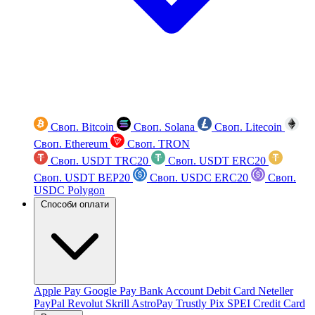
Своп. Bitcoin
Своп. Solana
Своп. Litecoin
Своп. Ethereum
Своп. TRON
Своп. USDT TRC20
Своп. USDT ERC20
Своп. USDT BEP20
Своп. USDC ERC20
Своп.
USDC Polygon
Способи оплати
Apple Pay
Google Pay
Bank Account
Debit Card
Neteller
PayPal
Revolut
Skrill
AstroPay
Trustly
Pix
SPEI
Credit Card