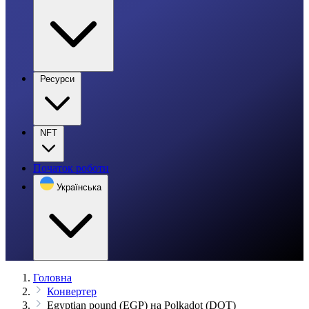
Ресурси
NFT
Початок роботи
Українська
Головна
Конвертер
Egyptian pound (EGP) на Polkadot (DOT)