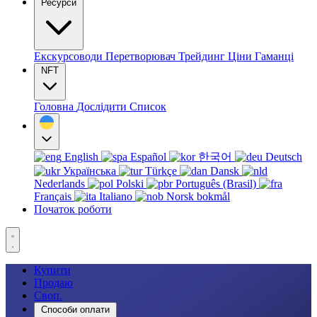
Ресурси
Екскурсоводи
Перетворювач
Трейдинг
Ціни
Гаманці
NFT
Головна
Дослідити
Список
English
Español
한국어
Deutsch
Українська
Türkçe
Dansk
Nederlands
Polski
Português (Brasil)
Français
Italiano
Norsk bokmål
Початок роботи
Купити
Продаю
Своп.
Способи оплати