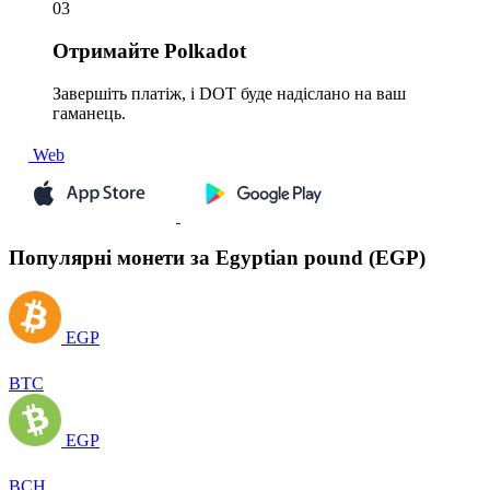
03
Отримайте
Polkadot
Завершіть платіж, і DOT буде надіслано на ваш
гаманець.
Web
Популярні монети за Egyptian pound (EGP)
EGP
BTC
EGP
BCH