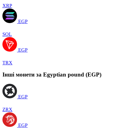
XRP
EGP
SOL
EGP
TRX
Інші монети за Egyptian pound (EGP)
EGP
ZRX
EGP