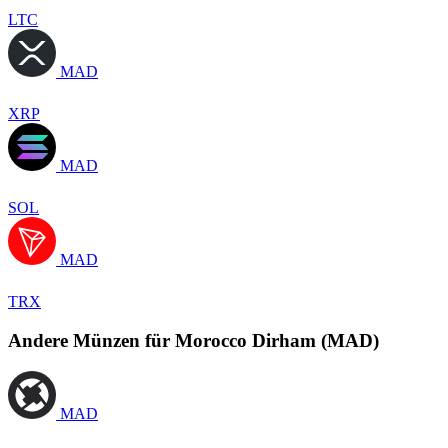
LTC
MAD
XRP
MAD
SOL
MAD
TRX
Andere Münzen für Morocco Dirham (MAD)
MAD