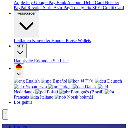
Apple Pay
Google Pay
Bank Account
Debit Card
Neteller
PayPal
Revolut
Skrill
AstroPay
Trustly
Pix
SPEI
Credit Card
Ressourcen
Leitfäden
Konverter
Handel
Preise
Wallets
NFT
Hauptseite
Erkunden Sie
Liste
English
Español
한국어
Deutsch
Українська
Türkçe
Dansk
Nederlands
Polski
Português (Brasil)
Français
Italiano
Norsk bokmål
Los geht's
Kaufen