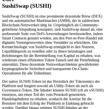
SushiSwap (SUSHI)
SushiSwap (SUSHI) ist eine prominente dezentrale Börse (DEX)
und ein automatischer Marktmacher (AMM), der in zahlreichen
Blockchain-Netzwerken tätig ist. Ursprünglich als Community-
getriebene Abspaltung konzipiert, zielt SushiSwap darauf ab, eine
umfassende Suite von DeFi-Anwendungen bereitzustellen, indem
Smart Contracts genutzt werden, um den Peer-to-Peer-Handel mit
digitalen Vermögenswerten ohne Vermittler zu erleichtern. Die
Kerntechnologie von SushiSwap ermöglicht es den Nutzern,
Liquiditätspools zu erstellen oder zu ihnen beizutragen und
Belohnungen für die Bereitstellung von Kapital zu erhalten, was
wiederum einen effizienten Token-Tausch und die Preisfindung
unterstützt. Diese dezentrale Netzwerkarchitektur gewährleistet
kryptographische Sicherheit und transparente On-Chain-
Operationen für alle Teilnehmer.
Der native SUSHI-Token ist das Herzstück der Tokenomics der
Plattform und fungiert sowohl als Utility-Token als auch als
Governance-Token. Die Inhaber können SUSHI (oft als xSUSHI)
einsetzen, um einen Teil der vom Protokoll generierten
Handelsgebühren zu erhalten, wodurch die Anreize für die
Benutzer mit dem Erfolg der Plattform in Einklang gebracht
werden. Darüber hinaus nehmen SUSHI-Inhaber an der