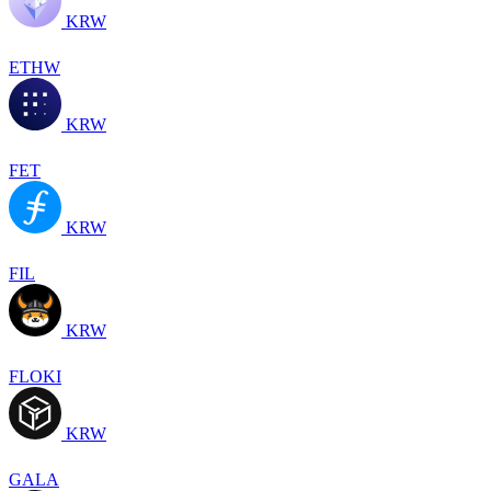
KRW
ETHW
KRW
FET
KRW
FIL
KRW
FLOKI
KRW
GALA