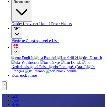
Ressourcer
Guider
Konverter
Handel
Priser
Wallets
NFT
Vigtigste
Gå på opdagelse
Liste
English
Español
한국어
Deutsch
Українська
Türkçe
Dansk
Nederlands
Polski
Português (Brasil)
Français
Italiano
Norsk bokmål
Kom godt i gang
Køb
Sælg
Bytte