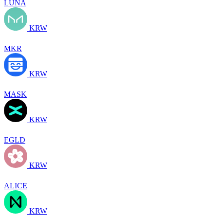
LUNA
KRW
MKR
KRW
MASK
KRW
EGLD
KRW
ALICE
KRW