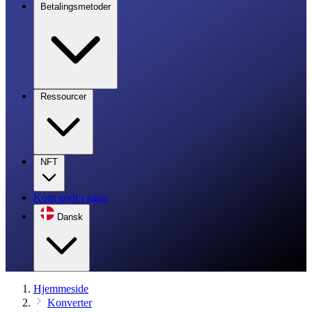
Betalingsmetoder
Ressourcer
NFT
Kom godt i gang
Dansk
Hjemmeside
Konverter