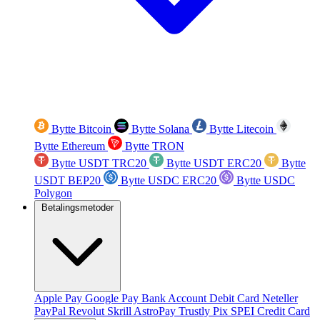
Bytte Bitcoin
Bytte Solana
Bytte Litecoin
Bytte Ethereum
Bytte TRON
Bytte USDT TRC20
Bytte USDT ERC20
Bytte
USDT BEP20
Bytte USDC ERC20
Bytte USDC
Polygon
Betalingsmetoder
Apple Pay
Google Pay
Bank Account
Debit Card
Neteller
PayPal
Revolut
Skrill
AstroPay
Trustly
Pix
SPEI
Credit Card