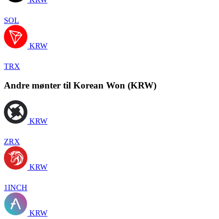
SOL
KRW
TRX
Andre mønter til Korean Won (KRW)
KRW
ZRX
KRW
1INCH
KRW