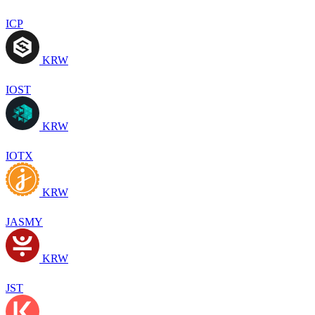
ICP
KRW
IOST
KRW
IOTX
KRW
JASMY
KRW
JST