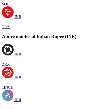
SOL
INR
TRX
Andre mønter til Indian Rupee (INR)
INR
ZRX
INR
1INCH
INR