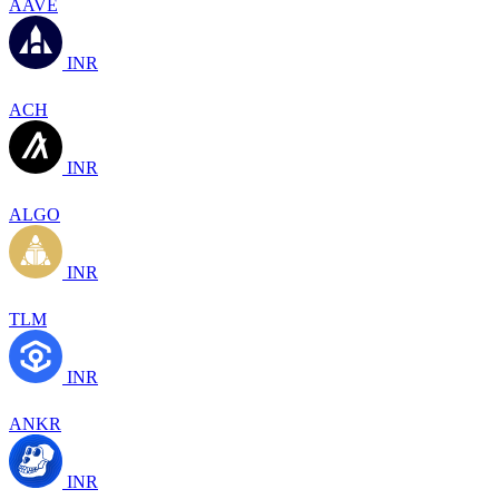
AAVE
INR
ACH
INR
ALGO
INR
TLM
INR
ANKR
INR