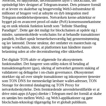
Network, en højtydende, decentraliseret layer-1 blockchain, der
oprindeligt blev designet af Telegram-teamet. Dets primære formål
er at levere en skalerbar og brugervenlig Web3-infrastruktur til
millioner af brugere ved at udnytte en dyb integration med
Telegram-meddelelsestjenesten. Netværkets kerne-arkitektur er
bygget på en avanceret proof-of-stake (PoS) konsensusmekanisme
og en unik teknisk funktion kendt som "Infinite Sharding
Paradigm". Dette gør det muligt for blockchainen at opdele sig i
mindre, sammenkoblede workchains for at behandle transaktioner
parallelt, hvilket opnår bemærkelsesværdig høj gennemstrømning
og lav latenstid. Denne struktur, der omfatter en masterchain og
talrige workchains, sikrer, at platformen kan håndtere massiv
belastning uden at ofre decentralisering eller sikkerhed.
Det digitale TON-aktiv er afgørende for økosystemets
funktionalitet. Det fungerer som utility-token til betaling af
transaktionsgebyrer (gas), sikring af netværket gennem staking af
validatorer og deltagelse i on-chain governance. Økosystemet
strækker sig ud over simple transaktioner og inkorporerer tjenester
som TON DNS for menneskeligt læsbare wallet-adresser, TON
Storage for decentral datalagring og TON Proxy for
netværksbeskyttelse. Dets fremtrædende anvendelsestilfælde er at
drive mini-apps (tApps) direkte i Telegram med det formål at skabe
en sømløs bro mellem Web2- og Web3-applikationer og gøre
blockchain-teknologi tilgængelig for et globalt publikum.