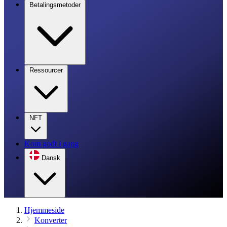
Betalingsmetoder
Ressourcer
NFT
Kom godt i gang
Dansk
Hjemmeside
Konverter