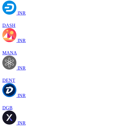
INR
DASH
INR
MANA
INR
DENT
INR
DGB
INR