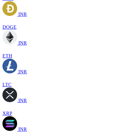
INR
DOGE
INR
ETH
INR
LTC
INR
XRP
INR