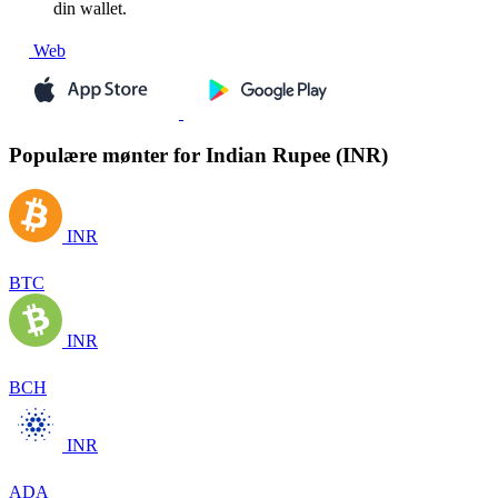
din wallet.
Web
Populære mønter for Indian Rupee (INR)
INR
BTC
INR
BCH
INR
ADA