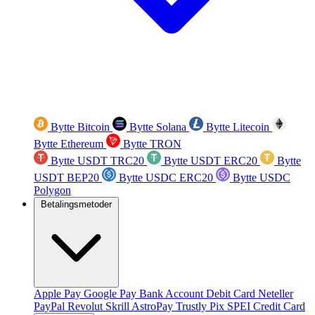
Bytte Bitcoin
Bytte Solana
Bytte Litecoin
Bytte Ethereum
Bytte TRON
Bytte USDT TRC20
Bytte USDT ERC20
Bytte
USDT BEP20
Bytte USDC ERC20
Bytte USDC
Polygon
Betalingsmetoder
Apple Pay
Google Pay
Bank Account
Debit Card
Neteller
PayPal
Revolut
Skrill
AstroPay
Trustly
Pix
SPEI
Credit Card