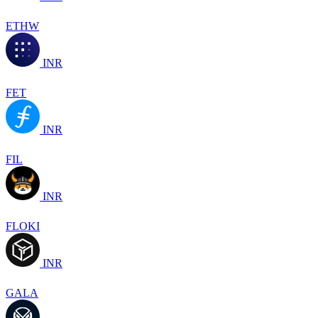
ETHW
INR
FET
INR
FIL
INR
FLOKI
INR
GALA