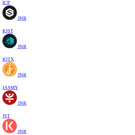
ICP
INR
IOST
INR
IOTX
INR
JASMY
INR
JST
INR