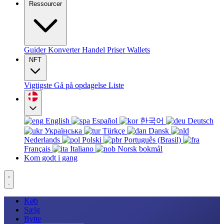
Ressourcer
Guider
Konverter
Handel
Priser
Wallets
NFT
Vigtigste
Gå på opdagelse
Liste
English
Español
한국어
Deutsch
Українська
Türkçe
Dansk
Nederlands
Polski
Português (Brasil)
Français
Italiano
Norsk bokmål
Kom godt i gang
Køb
Sælg
Bytte