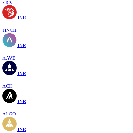
ZRX
INR
1INCH
INR
AAVE
INR
ACH
INR
ALGO
INR