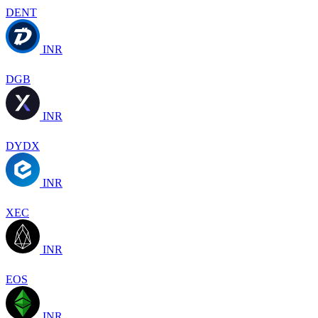
DENT
INR
DGB
INR
DYDX
INR
XEC
INR
EOS
INR