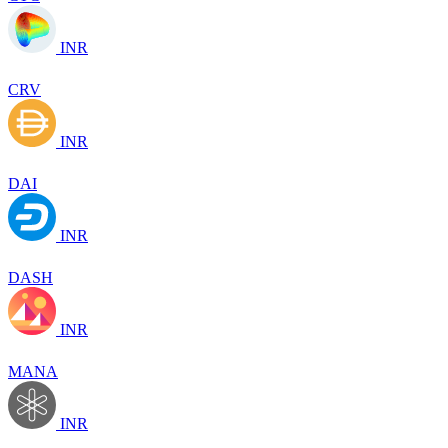
INR
CRV
INR
DAI
INR
DASH
INR
MANA
INR