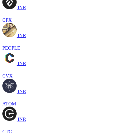
INR
CFX
INR
PEOPLE
INR
CVX
INR
ATOM
INR
CTC