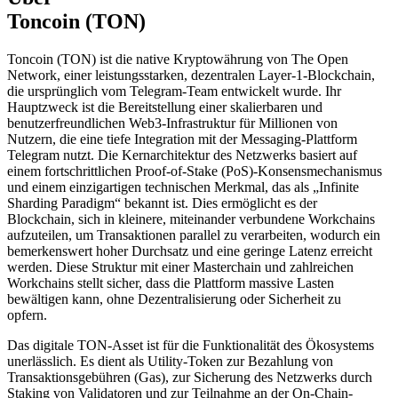
Toncoin (TON)
Toncoin (TON) ist die native Kryptowährung von The Open
Network, einer leistungsstarken, dezentralen Layer-1-Blockchain,
die ursprünglich vom Telegram-Team entwickelt wurde. Ihr
Hauptzweck ist die Bereitstellung einer skalierbaren und
benutzerfreundlichen Web3-Infrastruktur für Millionen von
Nutzern, die eine tiefe Integration mit der Messaging-Plattform
Telegram nutzt. Die Kernarchitektur des Netzwerks basiert auf
einem fortschrittlichen Proof-of-Stake (PoS)-Konsensmechanismus
und einem einzigartigen technischen Merkmal, das als „Infinite
Sharding Paradigm“ bekannt ist. Dies ermöglicht es der
Blockchain, sich in kleinere, miteinander verbundene Workchains
aufzuteilen, um Transaktionen parallel zu verarbeiten, wodurch ein
bemerkenswert hoher Durchsatz und eine geringe Latenz erreicht
werden. Diese Struktur mit einer Masterchain und zahlreichen
Workchains stellt sicher, dass die Plattform massive Lasten
bewältigen kann, ohne Dezentralisierung oder Sicherheit zu
opfern.
Das digitale TON-Asset ist für die Funktionalität des Ökosystems
unerlässlich. Es dient als Utility-Token zur Bezahlung von
Transaktionsgebühren (Gas), zur Sicherung des Netzwerks durch
Staking von Validatoren und zur Teilnahme an der On-Chain-