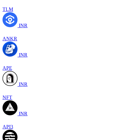
TLM
INR
ANKR
INR
APE
INR
NFT
INR
API3