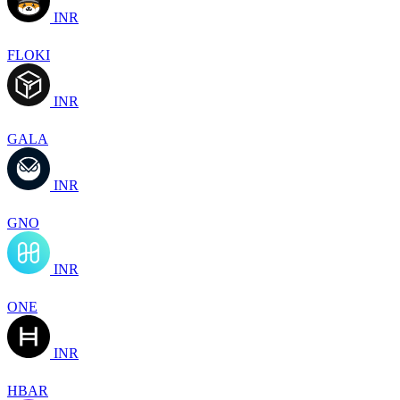
INR
FLOKI
INR
GALA
INR
GNO
INR
ONE
INR
HBAR