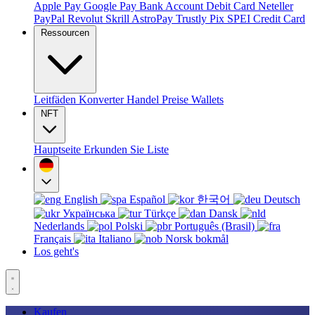
Apple Pay
Google Pay
Bank Account
Debit Card
Neteller
PayPal
Revolut
Skrill
AstroPay
Trustly
Pix
SPEI
Credit Card
Ressourcen
Leitfäden
Konverter
Handel
Preise
Wallets
NFT
Hauptseite
Erkunden Sie
Liste
English
Español
한국어
Deutsch
Українська
Türkçe
Dansk
Nederlands
Polski
Português (Brasil)
Français
Italiano
Norsk bokmål
Los geht's
Kaufen