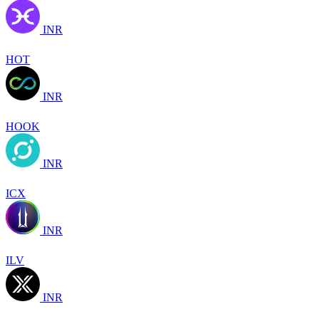
INR
HOT
INR
HOOK
INR
ICX
INR
ILV
INR