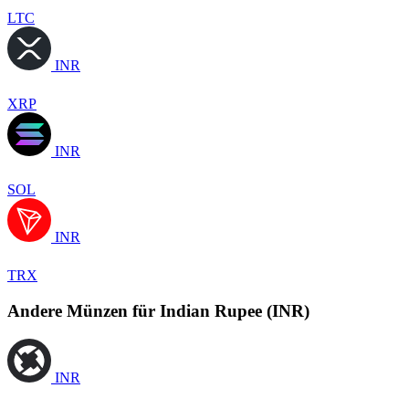
LTC
INR
XRP
INR
SOL
INR
TRX
Andere Münzen für Indian Rupee (INR)
INR