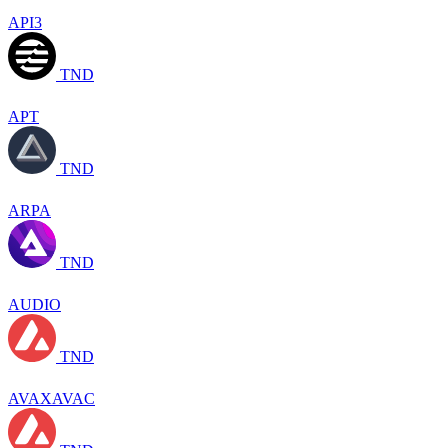
API3
TND
APT
TND
ARPA
TND
AUDIO
TND
AVAXAVAC