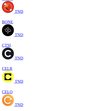
TND
BONE
TND
CTSI
TND
CELR
TND
CELO
TND