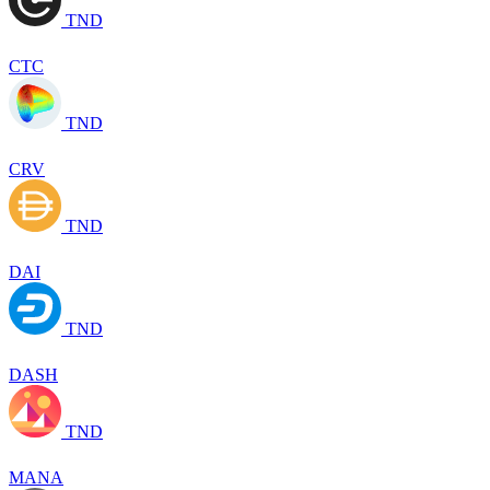
TND
CTC
TND
CRV
TND
DAI
TND
DASH
TND
MANA