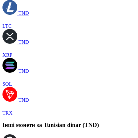
TND
LTC
TND
XRP
TND
SOL
TND
TRX
Інші монети за Tunisian dinar (TND)