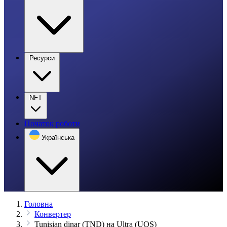
Ресурси
NFT
Початок роботи
Українська
Головна
Конвертер
Tunisian dinar (TND) на Ultra (UOS)