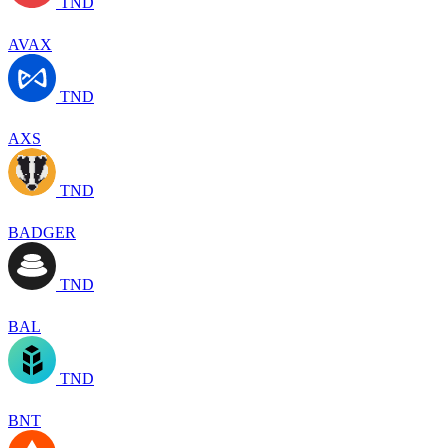
TND
AVAX
TND
AXS
TND
BADGER
TND
BAL
TND
BNT