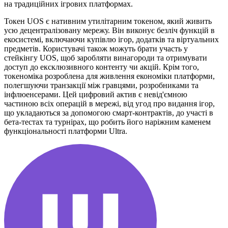
на традиційних ігрових платформах.
Токен UOS є нативним утилітарним токеном, який живить
усю децентралізовану мережу. Він виконує безліч функцій в
екосистемі, включаючи купівлю ігор, додатків та віртуальних
предметів. Користувачі також можуть брати участь у
стейкінгу UOS, щоб заробляти винагороди та отримувати
доступ до ексклюзивного контенту чи акцій. Крім того,
токеноміка розроблена для живлення економіки платформи,
полегшуючи транзакції між гравцями, розробниками та
інфлюенсерами. Цей цифровий актив є невід'ємною
частиною всіх операцій в мережі, від угод про видання ігор,
що укладаються за допомогою смарт-контрактів, до участі в
бета-тестах та турнірах, що робить його наріжним каменем
функціональності платформи Ultra.