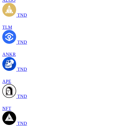
ALGO
TND
TLM
TND
ANKR
TND
APE
TND
NFT
TND