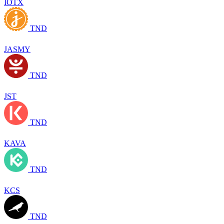
IOTX
TND
JASMY
TND
JST
TND
KAVA
TND
KCS
TND