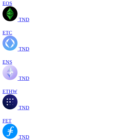
EOS
TND
ETC
TND
ENS
TND
ETHW
TND
FET
TND