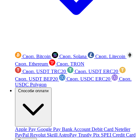
Своп. Bitcoin
Своп. Solana
Своп. Litecoin
Своп. Ethereum
Своп. TRON
Своп. USDT TRC20
Своп. USDT ERC20
Своп. USDT BEP20
Своп. USDC ERC20
Своп.
USDC Polygon
Способи оплати
Apple Pay
Google Pay
Bank Account
Debit Card
Neteller
PayPal
Revolut
Skrill
AstroPay
Trustly
Pix
SPEI
Credit Card