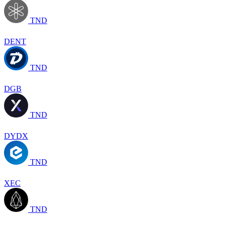
TND
DENT
TND
DGB
TND
DYDX
TND
XEC
TND