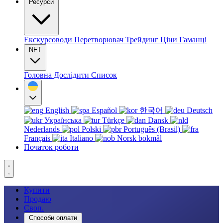
Ресурси
Екскурсоводи
Перетворювач
Трейдинг
Ціни
Гаманці
NFT
Головна
Дослідити
Список
English
Español
한국어
Deutsch
Українська
Türkçe
Dansk
Nederlands
Polski
Português (Brasil)
Français
Italiano
Norsk bokmål
Початок роботи
Купити
Продаю
Своп.
Способи оплати