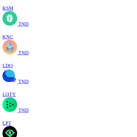
KSM
TND
KNC
TND
LDO
TND
LQTY
TND
LPT