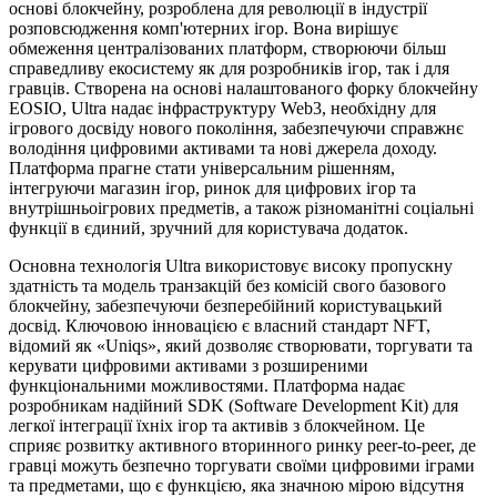
основі блокчейну, розроблена для революції в індустрії
розповсюдження комп'ютерних ігор. Вона вирішує
обмеження централізованих платформ, створюючи більш
справедливу екосистему як для розробників ігор, так і для
гравців. Створена на основі налаштованого форку блокчейну
EOSIO, Ultra надає інфраструктуру Web3, необхідну для
ігрового досвіду нового покоління, забезпечуючи справжнє
володіння цифровими активами та нові джерела доходу.
Платформа прагне стати універсальним рішенням,
інтегруючи магазин ігор, ринок для цифрових ігор та
внутрішньоігрових предметів, а також різноманітні соціальні
функції в єдиний, зручний для користувача додаток.
Основна технологія Ultra використовує високу пропускну
здатність та модель транзакцій без комісій свого базового
блокчейну, забезпечуючи безперебійний користувацький
досвід. Ключовою інновацією є власний стандарт NFT,
відомий як «Uniqs», який дозволяє створювати, торгувати та
керувати цифровими активами з розширеними
функціональними можливостями. Платформа надає
розробникам надійний SDK (Software Development Kit) для
легкої інтеграції їхніх ігор та активів з блокчейном. Це
сприяє розвитку активного вторинного ринку peer-to-peer, де
гравці можуть безпечно торгувати своїми цифровими іграми
та предметами, що є функцією, яка значною мірою відсутня