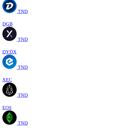
TND
DGB
TND
DYDX
TND
XEC
TND
EOS
TND