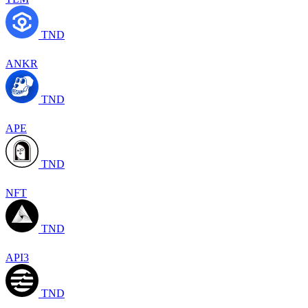
TND
ANKR
TND
APE
TND
NFT
TND
API3
TND