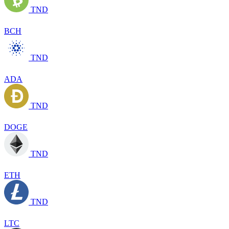
TND
BCH
TND
ADA
TND
DOGE
TND
ETH
TND
LTC