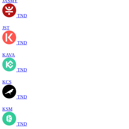
JASMY
TND
JST
TND
KAVA
TND
KCS
TND
KSM
TND