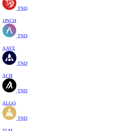
TND
1INCH
TND
AAVE
TND
ACH
TND
ALGO
TND
TLM