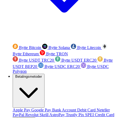
Bytte Bitcoin
Bytte Solana
Bytte Litecoin
Bytte Ethereum
Bytte TRON
Bytte USDT TRC20
Bytte USDT ERC20
Bytte
USDT BEP20
Bytte USDC ERC20
Bytte USDC
Polygon
Betalingsmetoder
Apple Pay
Google Pay
Bank Account
Debit Card
Neteller
PayPal
Revolut
Skrill
AstroPay
Trustly
Pix
SPEI
Credit Card