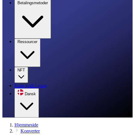
Betalingsmetoder
Ressourcer
NFT
Kom godt i gang
Dansk
Hjemmeside
Konverter