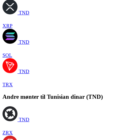
TND
XRP
TND
SOL
TND
TRX
Andre mønter til Tunisian dinar (TND)
TND
ZRX