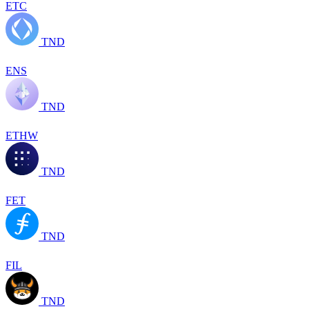
ETC
TND
ENS
TND
ETHW
TND
FET
TND
FIL
TND