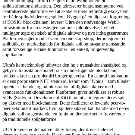
underholdningsplatform designet til at revolutionere pc-
spildistributionsindustrien. Den adresserer begrænsningerne ved
centraliserede platforme ved at skabe et mere retfærdigt økosystem
for både spiludviklere og spillere. Bygget på en tilpasset forgrening
af EOSIO-blockchainen, leverer Ultra den nødvendige Web3-
infrastruktur for en næste-generations spiloplevelse, hvilket
muliggør ægte ejerskab af digitale aktiver og nye indtægtsstrømme.
Platformen sigter mod at være en one-stop-shop, der integrerer en
spilbutik, en markedsplads for digitale spil og in-game genstande
samt forskellige sociale funktioner i en enkelt, brugervenlig
applikation.
Ultra's kerneteknologi udnytter den høje transaktionshastighed og
gebyrfri transaktionsmodel fra sin underliggende blockchain,
hvilket sikrer en problemfri brugeroplevelse. En central innovation
er dens proprietære NFT-standard, kendt som "Uniqs," som tillader
oprettelse, handel og administration af digitale aktiver med
avancerede funktionaliteter. Platformen giver udviklere et robust
SDK (Software Development Kit) til nemt at integrere deres spil
og aktiver med blockchainen. Dette faciliterer et levende peer-to-
peer sekundært marked, hvor spillere sikkert kan handle med deres
digitale spil og genstande, en funktion der stort set er fraværende
på traditionelle spilplatforme.
UOS-tokenet er det native utility-token, der driver hele det
decentraliserede netværk. Det tjener flere funktioner inden for