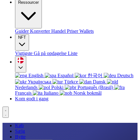
Ressourcer
Guider
Konverter
Handel
Priser
Wallets
NFT
Vigtigste
Gå på opdagelse
Liste
English
Español
한국어
Deutsch
Українська
Türkçe
Dansk
Nederlands
Polski
Português (Brasil)
Français
Italiano
Norsk bokmål
Kom godt i gang
Køb
Sælg
Bytte