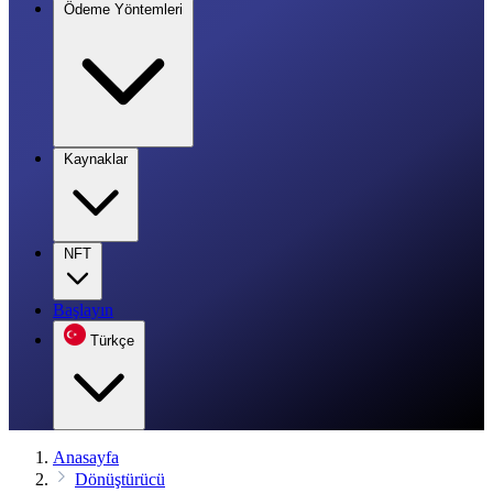
Ödeme Yöntemleri
Kaynaklar
NFT
Başlayın
Türkçe
Anasayfa
Dönüştürücü