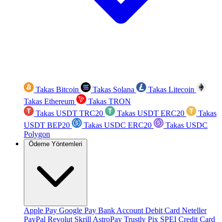
Takas Bitcoin
Takas Solana
Takas Litecoin
Takas Ethereum
Takas TRON
Takas USDT TRC20
Takas USDT ERC20
Takas
USDT BEP20
Takas USDC ERC20
Takas USDC
Polygon
Ödeme Yöntemleri
Apple Pay
Google Pay
Bank Account
Debit Card
Neteller
PayPal
Revolut
Skrill
AstroPay
Trustly
Pix
SPEI
Credit Card