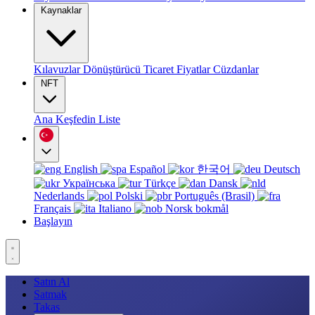
Kaynaklar
Kılavuzlar
Dönüştürücü
Ticaret
Fiyatlar
Cüzdanlar
NFT
Ana
Keşfedin
Liste
English
Español
한국어
Deutsch
Українська
Türkçe
Dansk
Nederlands
Polski
Português (Brasil)
Français
Italiano
Norsk bokmål
Başlayın
Satın Al
Satmak
Takas