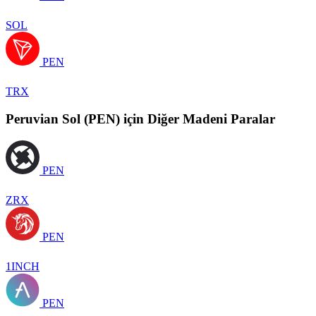
SOL
PEN
TRX
Peruvian Sol (PEN) için Diğer Madeni Paralar
PEN
ZRX
PEN
1INCH
PEN