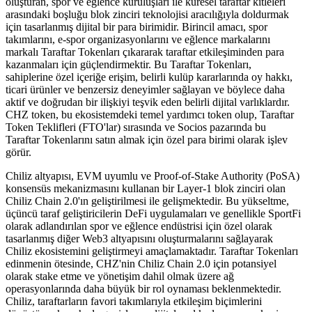
oluşturan, spor ve eğlence kuruluşları ile küresel taraftar kitleleri
arasındaki boşluğu blok zinciri teknolojisi aracılığıyla doldurmak
için tasarlanmış dijital bir para birimidir. Birincil amacı, spor
takımlarını, e-spor organizasyonlarını ve eğlence markalarını
markalı Taraftar Tokenları çıkararak taraftar etkileşiminden para
kazanmaları için güçlendirmektir. Bu Taraftar Tokenları,
sahiplerine özel içeriğe erişim, belirli kulüp kararlarında oy hakkı,
ticari ürünler ve benzersiz deneyimler sağlayan ve böylece daha
aktif ve doğrudan bir ilişkiyi teşvik eden belirli dijital varlıklardır.
CHZ token, bu ekosistemdeki temel yardımcı token olup, Taraftar
Token Teklifleri (FTO'lar) sırasında ve Socios pazarında bu
Taraftar Tokenlarını satın almak için özel para birimi olarak işlev
görür.
Chiliz altyapısı, EVM uyumlu ve Proof-of-Stake Authority (PoSA)
konsensüs mekanizmasını kullanan bir Layer-1 blok zinciri olan
Chiliz Chain 2.0'ın geliştirilmesi ile gelişmektedir. Bu yükseltme,
üçüncü taraf geliştiricilerin DeFi uygulamaları ve genellikle SportFi
olarak adlandırılan spor ve eğlence endüstrisi için özel olarak
tasarlanmış diğer Web3 altyapısını oluşturmalarını sağlayarak
Chiliz ekosistemini geliştirmeyi amaçlamaktadır. Taraftar Tokenları
edinmenin ötesinde, CHZ'nin Chiliz Chain 2.0 için potansiyel
olarak stake etme ve yönetişim dahil olmak üzere ağ
operasyonlarında daha büyük bir rol oynaması beklenmektedir.
Chiliz, taraftarların favori takımlarıyla etkileşim biçimlerini