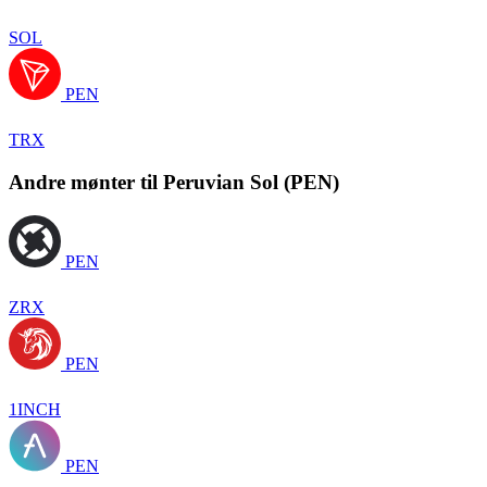
SOL
PEN
TRX
Andre mønter til Peruvian Sol (PEN)
PEN
ZRX
PEN
1INCH
PEN