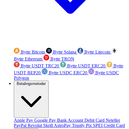
Bytte Bitcoin
Bytte Solana
Bytte Litecoin
Bytte Ethereum
Bytte TRON
Bytte USDT TRC20
Bytte USDT ERC20
Bytte
USDT BEP20
Bytte USDC ERC20
Bytte USDC
Polygon
Betalingsmetoder
Apple Pay
Google Pay
Bank Account
Debit Card
Neteller
PayPal
Revolut
Skrill
AstroPay
Trustly
Pix
SPEI
Credit Card