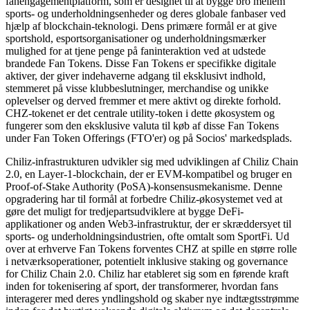
fanengagementplatform, som er designet til at bygge bro mellem
sports- og underholdningsenheder og deres globale fanbaser ved
hjælp af blockchain-teknologi. Dens primære formål er at give
sportshold, esportsorganisationer og underholdningsmærker
mulighed for at tjene penge på faninteraktion ved at udstede
brandede Fan Tokens. Disse Fan Tokens er specifikke digitale
aktiver, der giver indehaverne adgang til eksklusivt indhold,
stemmeret på visse klubbeslutninger, merchandise og unikke
oplevelser og derved fremmer et mere aktivt og direkte forhold.
CHZ-tokenet er det centrale utility-token i dette økosystem og
fungerer som den eksklusive valuta til køb af disse Fan Tokens
under Fan Token Offerings (FTO'er) og på Socios' markedsplads.
Chiliz-infrastrukturen udvikler sig med udviklingen af Chiliz Chain
2.0, en Layer-1-blockchain, der er EVM-kompatibel og bruger en
Proof-of-Stake Authority (PoSA)-konsensusmekanisme. Denne
opgradering har til formål at forbedre Chiliz-økosystemet ved at
gøre det muligt for tredjepartsudviklere at bygge DeFi-
applikationer og anden Web3-infrastruktur, der er skræddersyet til
sports- og underholdningsindustrien, ofte omtalt som SportFi. Ud
over at erhverve Fan Tokens forventes CHZ at spille en større rolle
i netværksoperationer, potentielt inklusive staking og governance
for Chiliz Chain 2.0. Chiliz har etableret sig som en førende kraft
inden for tokenisering af sport, der transformerer, hvordan fans
interagerer med deres yndlingshold og skaber nye indtægtsstrømme