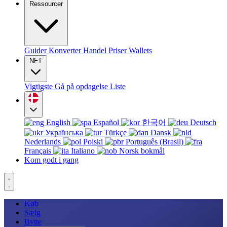
Ressourcer
Guider
Konverter
Handel
Priser
Wallets
NFT
Vigtigste
Gå på opdagelse
Liste
English
Español
한국어
Deutsch
Українська
Türkçe
Dansk
Nederlands
Polski
Português (Brasil)
Français
Italiano
Norsk bokmål
Kom godt i gang
Køb
Sælg
Bytte