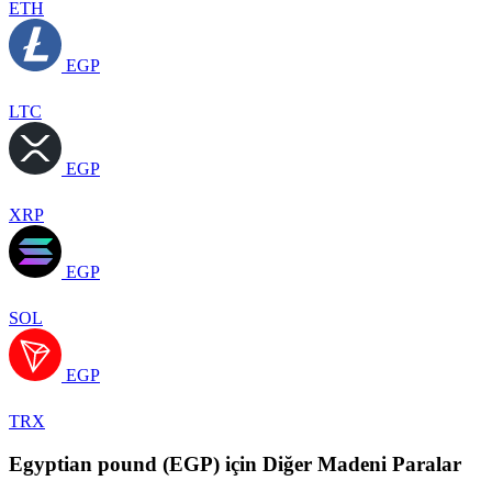
ETH
EGP
LTC
EGP
XRP
EGP
SOL
EGP
TRX
Egyptian pound (EGP) için Diğer Madeni Paralar