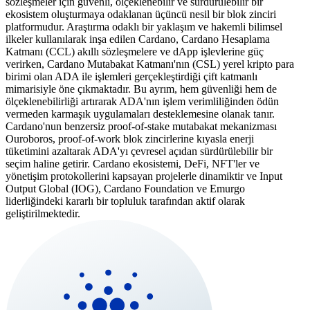
sözleşmeler için güvenli, ölçeklenebilir ve sürdürülebilir bir
ekosistem oluşturmaya odaklanan üçüncü nesil bir blok zinciri
platformudur. Araştırma odaklı bir yaklaşım ve hakemli bilimsel
ilkeler kullanılarak inşa edilen Cardano, Cardano Hesaplama
Katmanı (CCL) akıllı sözleşmelere ve dApp işlevlerine güç
verirken, Cardano Mutabakat Katmanı'nın (CSL) yerel kripto para
birimi olan ADA ile işlemleri gerçekleştirdiği çift katmanlı
mimarisiyle öne çıkmaktadır. Bu ayrım, hem güvenliği hem de
ölçeklenebilirliği artırarak ADA'nın işlem verimliliğinden ödün
vermeden karmaşık uygulamaları desteklemesine olanak tanır.
Cardano'nun benzersiz proof-of-stake mutabakat mekanizması
Ouroboros, proof-of-work blok zincirlerine kıyasla enerji
tüketimini azaltarak ADA'yı çevresel açıdan sürdürülebilir bir
seçim haline getirir. Cardano ekosistemi, DeFi, NFT'ler ve
yönetişim protokollerini kapsayan projelerle dinamiktir ve Input
Output Global (IOG), Cardano Foundation ve Emurgo
liderliğindeki kararlı bir topluluk tarafından aktif olarak
geliştirilmektedir.