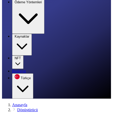
Ödeme Yöntemleri
Kaynaklar
NFT
Başlayın
Türkçe
Anasayfa
Dönüştürücü