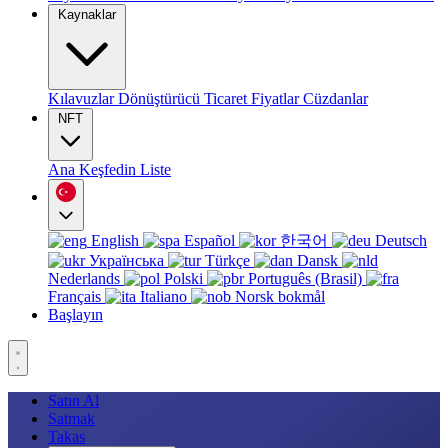
Kaynaklar
Kılavuzlar
Dönüştürücü
Ticaret
Fiyatlar
Cüzdanlar
NFT
Ana
Keşfedin
Liste
English
Español
한국어
Deutsch
Українська
Türkçe
Dansk
Nederlands
Polski
Português (Brasil)
Français
Italiano
Norsk bokmål
Başlayın
Satın Al
Satmak
Takas