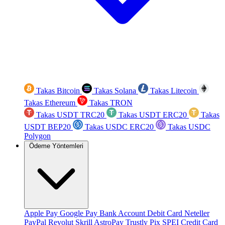
Takas Bitcoin
Takas Solana
Takas Litecoin
Takas Ethereum
Takas TRON
Takas USDT TRC20
Takas USDT ERC20
Takas
USDT BEP20
Takas USDC ERC20
Takas USDC
Polygon
Ödeme Yöntemleri
Apple Pay
Google Pay
Bank Account
Debit Card
Neteller
PayPal
Revolut
Skrill
AstroPay
Trustly
Pix
SPEI
Credit Card