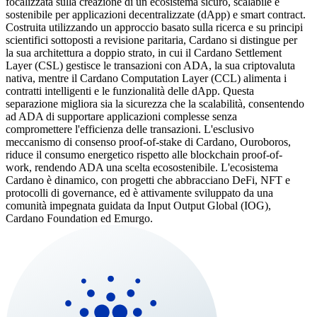
focalizzata sulla creazione di un ecosistema sicuro, scalabile e
sostenibile per applicazioni decentralizzate (dApp) e smart contract.
Costruita utilizzando un approccio basato sulla ricerca e su principi
scientifici sottoposti a revisione paritaria, Cardano si distingue per
la sua architettura a doppio strato, in cui il Cardano Settlement
Layer (CSL) gestisce le transazioni con ADA, la sua criptovaluta
nativa, mentre il Cardano Computation Layer (CCL) alimenta i
contratti intelligenti e le funzionalità delle dApp. Questa
separazione migliora sia la sicurezza che la scalabilità, consentendo
ad ADA di supportare applicazioni complesse senza
compromettere l'efficienza delle transazioni. L'esclusivo
meccanismo di consenso proof-of-stake di Cardano, Ouroboros,
riduce il consumo energetico rispetto alle blockchain proof-of-
work, rendendo ADA una scelta ecosostenibile. L'ecosistema
Cardano è dinamico, con progetti che abbracciano DeFi, NFT e
protocolli di governance, ed è attivamente sviluppato da una
comunità impegnata guidata da Input Output Global (IOG),
Cardano Foundation ed Emurgo.