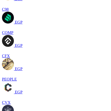
C98
EGP
COMP
EGP
CFX
EGP
PEOPLE
EGP
CVX