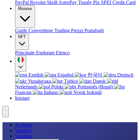
PayPal
Revolut
Skrill
AstroPay
Trustly
Pix
SPEI
Credit Card
Risorse
Guide
Convertitore
Trading
Prezzi
Portafogli
NFT
Principale
Esplorare
Elenco
English
Español
한국어
Deutsch
Українська
Türkçe
Dansk
Nederlands
Polski
Português (Brasil)
Français
Italiano
Norsk bokmål
Iniziare
Acquista
Vendere
Scambio