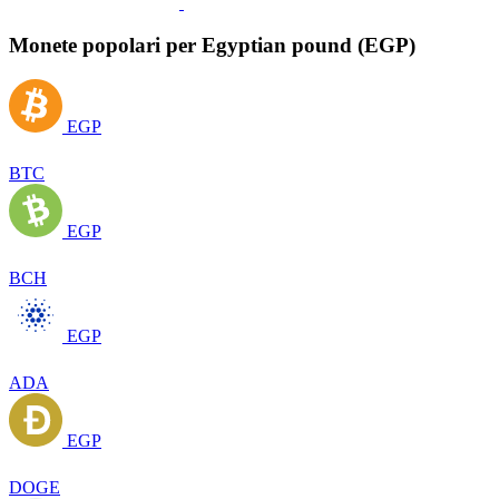
Monete popolari per Egyptian pound (EGP)
EGP
BTC
EGP
BCH
EGP
ADA
EGP
DOGE