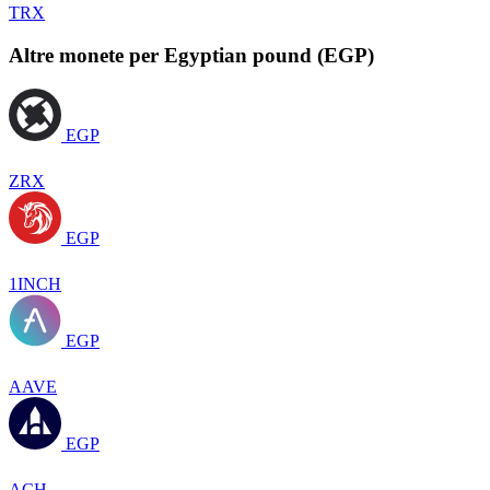
TRX
Altre monete per Egyptian pound (EGP)
EGP
ZRX
EGP
1INCH
EGP
AAVE
EGP
ACH