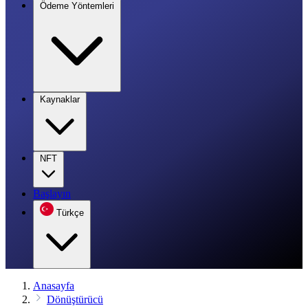
Ödeme Yöntemleri
Kaynaklar
NFT
Başlayın
Türkçe
Anasayfa
Dönüştürücü