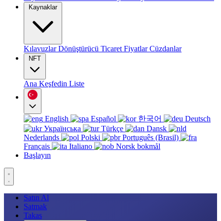
Kaynaklar
Kılavuzlar
Dönüştürücü
Ticaret
Fiyatlar
Cüzdanlar
NFT
Ana
Keşfedin
Liste
English
Español
한국어
Deutsch
Українська
Türkçe
Dansk
Nederlands
Polski
Português (Brasil)
Français
Italiano
Norsk bokmål
Başlayın
Satın Al
Satmak
Takas