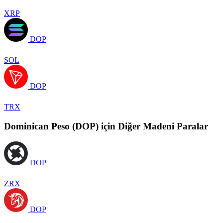
XRP
DOP
SOL
DOP
TRX
Dominican Peso (DOP) için Diğer Madeni Paralar
DOP
ZRX
DOP