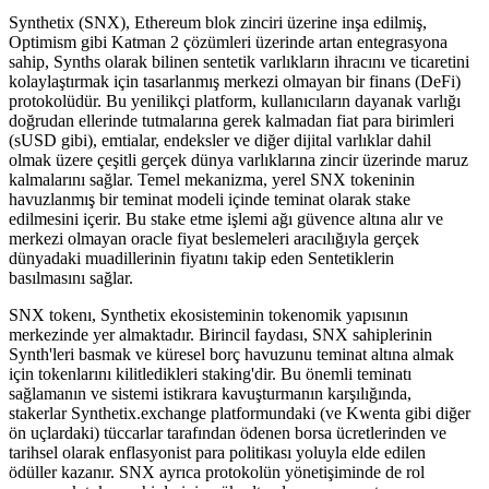
Synthetix (SNX), Ethereum blok zinciri üzerine inşa edilmiş,
Optimism gibi Katman 2 çözümleri üzerinde artan entegrasyona
sahip, Synths olarak bilinen sentetik varlıkların ihracını ve ticaretini
kolaylaştırmak için tasarlanmış merkezi olmayan bir finans (DeFi)
protokolüdür. Bu yenilikçi platform, kullanıcıların dayanak varlığı
doğrudan ellerinde tutmalarına gerek kalmadan fiat para birimleri
(sUSD gibi), emtialar, endeksler ve diğer dijital varlıklar dahil
olmak üzere çeşitli gerçek dünya varlıklarına zincir üzerinde maruz
kalmalarını sağlar. Temel mekanizma, yerel SNX tokeninin
havuzlanmış bir teminat modeli içinde teminat olarak stake
edilmesini içerir. Bu stake etme işlemi ağı güvence altına alır ve
merkezi olmayan oracle fiyat beslemeleri aracılığıyla gerçek
dünyadaki muadillerinin fiyatını takip eden Sentetiklerin
basılmasını sağlar.
SNX tokenı, Synthetix ekosisteminin tokenomik yapısının
merkezinde yer almaktadır. Birincil faydası, SNX sahiplerinin
Synth'leri basmak ve küresel borç havuzunu teminat altına almak
için tokenlarını kilitledikleri staking'dir. Bu önemli teminatı
sağlamanın ve sistemi istikrara kavuşturmanın karşılığında,
stakerlar Synthetix.exchange platformundaki (ve Kwenta gibi diğer
ön uçlardaki) tüccarlar tarafından ödenen borsa ücretlerinden ve
tarihsel olarak enflasyonist para politikası yoluyla elde edilen
ödüller kazanır. SNX ayrıca protokolün yönetişiminde de rol