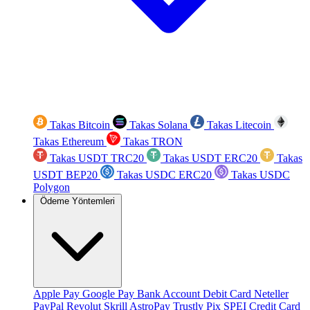
Takas Bitcoin
Takas Solana
Takas Litecoin
Takas Ethereum
Takas TRON
Takas USDT TRC20
Takas USDT ERC20
Takas
USDT BEP20
Takas USDC ERC20
Takas USDC
Polygon
Ödeme Yöntemleri
Apple Pay
Google Pay
Bank Account
Debit Card
Neteller
PayPal
Revolut
Skrill
AstroPay
Trustly
Pix
SPEI
Credit Card