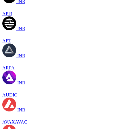
INR
API3
INR
APT
INR
ARPA
INR
AUDIO
INR
AVAXAVAC