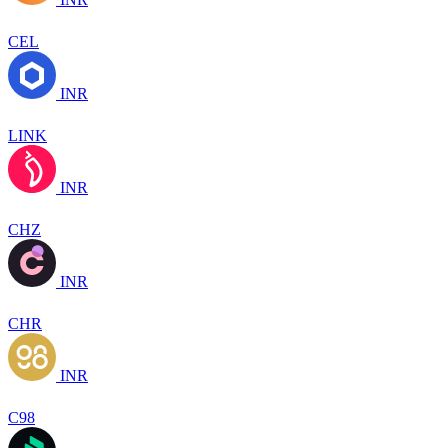
CEL
INR
LINK
INR
CHZ
INR
CHR
INR
C98