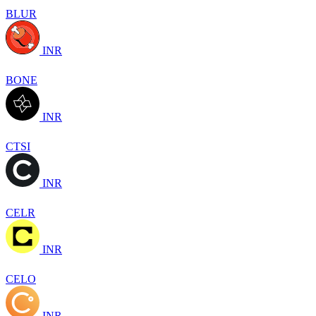
BLUR
INR
BONE
INR
CTSI
INR
CELR
INR
CELO
INR