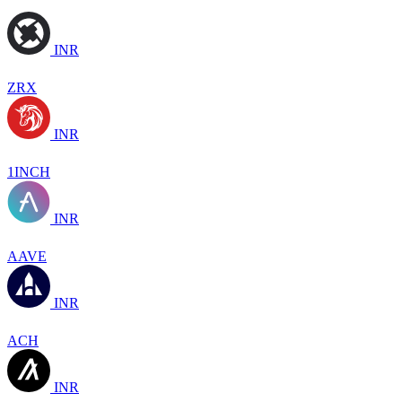
INR
ZRX
INR
1INCH
INR
AAVE
INR
ACH
INR