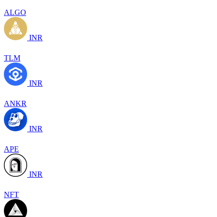
ALGO
INR
TLM
INR
ANKR
INR
APE
INR
NFT