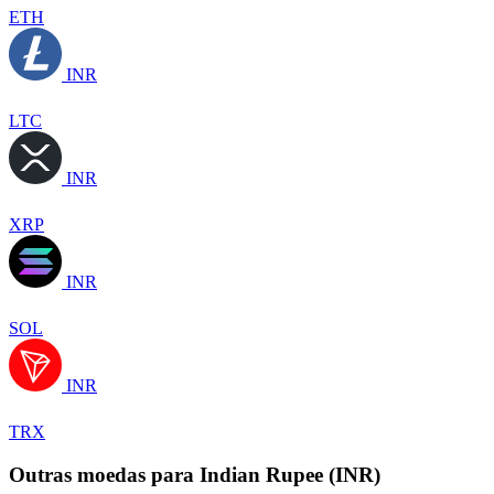
ETH
INR
LTC
INR
XRP
INR
SOL
INR
TRX
Outras moedas para Indian Rupee (INR)