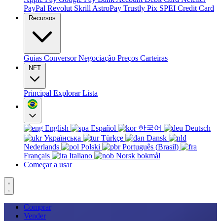
PayPal
Revolut
Skrill
AstroPay
Trustly
Pix
SPEI
Credit Card
Recursos
Guias
Conversor
Negociação
Preços
Carteiras
NFT
Principal
Explorar
Lista
English
Español
한국어
Deutsch
Українська
Türkçe
Dansk
Nederlands
Polski
Português (Brasil)
Français
Italiano
Norsk bokmål
Começar a usar
Comprar
Vender