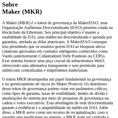
Sobre
Maker (MKR)
A Maker (MKR) é o token de governança da MakerDAO, uma
Organização Autônoma Descentralizada (DAO) pioneira criada na
blockchain da Ethereum. Seu principal objetivo é manter a
estabilidade da DAI, uma stablecoin descentralizada e apoiada por
garantias, atrelada ao dólar americano. A MakerDAO consegue
isso permitindo que os usuários gerem DAI ao bloquear ativos
colaterais aprovados em contratos inteligentes conhecidos como
Vaults (anteriormente Collateralized Debt Positions ou CDPs).
Esse sistema fornece uma peça crucial da infraestrutura Web3,
oferecendo uma alternativa transparente e sem permissão para
stablecoins centralizadas e empréstimos tradicionais.
O token MKR desempenha um papel fundamental na governança
e no gerenciamento de riscos do Maker Protocol. Os detentores
desse token de governança podem votar em parâmetros críticos,
como tipos de garantia, taxas de estabilidade, limites de dívida e
atualizações do sistema por meio de pesquisas de governança na
cadeia e votos executivos. Essa abordagem de rede descentralizada
garante a resiliência e a adaptabilidade da stablecoin DAI. Além
disso, a MKR serve como um recurso de recapitalização; caso a
garantia seja insuficiente no sistema, a MKR pode ser cunhada e