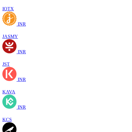
IOTX
INR
JASMY
INR
JST
INR
KAVA
INR
KCS