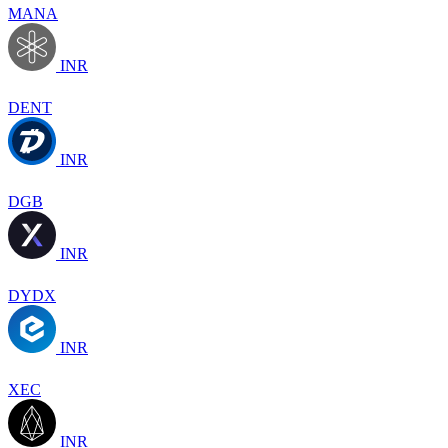
MANA
INR
DENT
INR
DGB
INR
DYDX
INR
XEC
INR