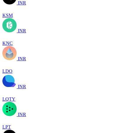
INR
KSM
INR
KNC
INR
LDO
INR
LQTY
INR
LPT