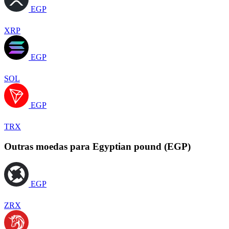
EGP
XRP
EGP
SOL
EGP
TRX
Outras moedas para Egyptian pound (EGP)
EGP
ZRX