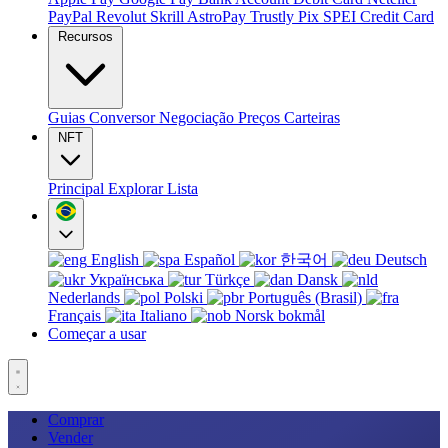
PayPal
Revolut
Skrill
AstroPay
Trustly
Pix
SPEI
Credit Card
Recursos
Guias
Conversor
Negociação
Preços
Carteiras
NFT
Principal
Explorar
Lista
English
Español
한국어
Deutsch
Українська
Türkçe
Dansk
Nederlands
Polski
Português (Brasil)
Français
Italiano
Norsk bokmål
Começar a usar
Comprar
Vender