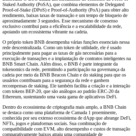
Staked Authority (PoSA), que combina elementos de Delegated
Proof-of-Stake (DPoS) e Proof-of-Authority (PoA) para obter alto
rendimento, baixas taxas de transação e um tempo de bloqueio de
aproximadamente 3 segundos. Esse mecanismo de consenso
exclusivo contribui para a eficiência e a escalabilidade da rede,
apoiando um ecossistema vibrante na cadeia.
O próprio token BNB desempenha várias funções essenciais nessa
rede descentralizada. Como um token de utilidade, ele é usado
principalmente para pagar as taxas de gás necessárias para a
execução de transações e a implantação de contratos inteligentes na
BNB Smart Chain. Além disso, o BNB é parte integrante da
tokenomics da rede, permitindo a participação na governança da
cadeia por meio da BNB Beacon Chain e do staking para que os
usuários contribuam para a segurança da rede e ganhem
recompensas de staking. Ele também facilita a criação e a interação
com tokens BEP-20, que são análogos ao padrão ERC-20 da
Ethereum, sustentando uma vasta gama de aplicativos DeFi.
Dentro do ecossistema de criptografia mais amplo, a BNB Chain
se destaca como uma plataforma de Camada 1 proeminente,
conhecida por seu extenso ecossistema de dApp que abrange DeFi,
NFTs, jogos e plataformas sociais. Sua combinação de
compatibilidade com EVM, alto desempenho e custos de transação
comparativamente baixos atraiu uma comunidade de