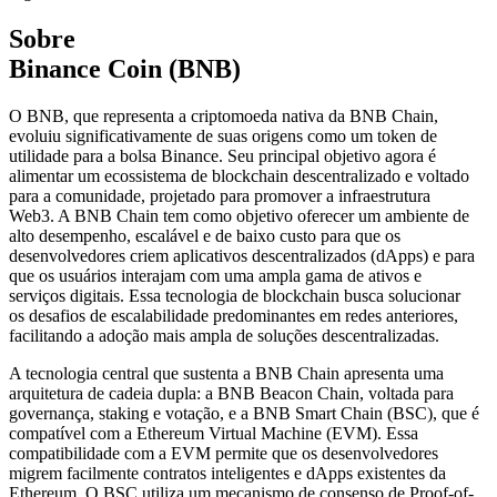
Sobre
Binance Coin (BNB)
O BNB, que representa a criptomoeda nativa da BNB Chain,
evoluiu significativamente de suas origens como um token de
utilidade para a bolsa Binance. Seu principal objetivo agora é
alimentar um ecossistema de blockchain descentralizado e voltado
para a comunidade, projetado para promover a infraestrutura
Web3. A BNB Chain tem como objetivo oferecer um ambiente de
alto desempenho, escalável e de baixo custo para que os
desenvolvedores criem aplicativos descentralizados (dApps) e para
que os usuários interajam com uma ampla gama de ativos e
serviços digitais. Essa tecnologia de blockchain busca solucionar
os desafios de escalabilidade predominantes em redes anteriores,
facilitando a adoção mais ampla de soluções descentralizadas.
A tecnologia central que sustenta a BNB Chain apresenta uma
arquitetura de cadeia dupla: a BNB Beacon Chain, voltada para
governança, staking e votação, e a BNB Smart Chain (BSC), que é
compatível com a Ethereum Virtual Machine (EVM). Essa
compatibilidade com a EVM permite que os desenvolvedores
migrem facilmente contratos inteligentes e dApps existentes da
Ethereum. O BSC utiliza um mecanismo de consenso de Proof-of-