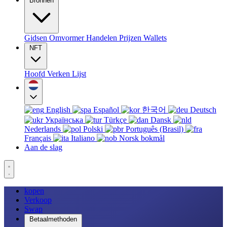
Bronnen
Gidsen
Omvormer
Handelen
Prijzen
Wallets
NFT
Hoofd
Verken
Lijst
English
Español
한국어
Deutsch
Українська
Türkçe
Dansk
Nederlands
Polski
Português (Brasil)
Français
Italiano
Norsk bokmål
Aan de slag
kopen
Verkoop
Swap
Betaalmethoden