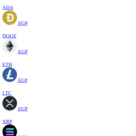
ADA
EGP
DOGE
EGP
ETH
EGP
LTC
EGP
XRP