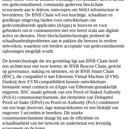
een gedecentraliseerd, community-gedreven blockchain
ecosysteem aan te drijven, ontworpen om Web3 infrastructuur te
bevorderen. De BNB Chain wil een krachtige, schaalbare en
goedkope omgeving bieden voor ontwikkelaars om
gedecentraliseerde applicaties (dApps) te bouwen en voor
gebruikers om te communiceren met een breed scala aan digitale
activa en diensten. Deze blockchaintechnologie probeert de
schaalbaarheidsproblemen aan te pakken die heersen in eerdere
netwerken, waardoor een bredere acceptatie van gedecentraliseerde
oplossingen mogelijk wordt.
De kerntechnologie die ten grondslag ligt aan BNB Chain heeft
een architectuur met twee ketens: de BNB Beacon Chain, gericht
op governance, staking en stemmen, en de BNB Smart Chain
(BSC), die compatibel is met Ethereum Virtual Machine (EVM).
Dankzij deze EVM-compatibiliteit kunnen ontwikkelaars
bestaande smart contracts en dApps van Ethereum gemakkelijk
migreren. BSC maakt gebruik van een Proof-of-Staked Authority
(PoSA) consensusmechanisme, dat elementen van Delegated
Proof-of-Stake (DPoS) en Proof-of-Authority (PoA) combineert
om een hoge doorvoer, lage transactiekosten en een bloktijd van
ongeveer 3 seconden te bereiken. Dit unieke
consensusmechanisme draagt bij aan de efficiëntie en
schaalbaarheid van het netwerk en ondersteunt een levendig
ecosysteem op de keten.