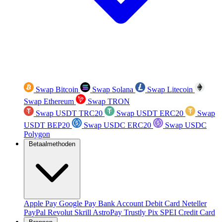
Swap Bitcoin
Swap Solana
Swap Litecoin
Swap Ethereum
Swap TRON
Swap USDT TRC20
Swap USDT ERC20
Swap
USDT BEP20
Swap USDC ERC20
Swap USDC
Polygon
Betaalmethoden
Apple Pay
Google Pay
Bank Account
Debit Card
Neteller
PayPal
Revolut
Skrill
AstroPay
Trustly
Pix
SPEI
Credit Card