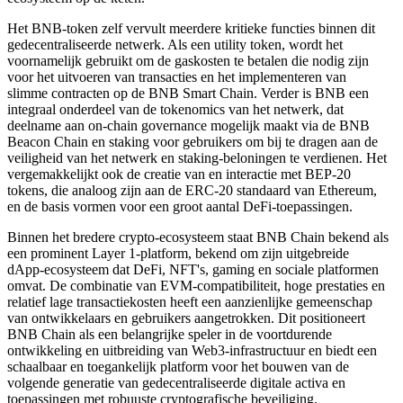
Het BNB-token zelf vervult meerdere kritieke functies binnen dit
gedecentraliseerde netwerk. Als een utility token, wordt het
voornamelijk gebruikt om de gaskosten te betalen die nodig zijn
voor het uitvoeren van transacties en het implementeren van
slimme contracten op de BNB Smart Chain. Verder is BNB een
integraal onderdeel van de tokenomics van het netwerk, dat
deelname aan on-chain governance mogelijk maakt via de BNB
Beacon Chain en staking voor gebruikers om bij te dragen aan de
veiligheid van het netwerk en staking-beloningen te verdienen. Het
vergemakkelijkt ook de creatie van en interactie met BEP-20
tokens, die analoog zijn aan de ERC-20 standaard van Ethereum,
en de basis vormen voor een groot aantal DeFi-toepassingen.
Binnen het bredere crypto-ecosysteem staat BNB Chain bekend als
een prominent Layer 1-platform, bekend om zijn uitgebreide
dApp-ecosysteem dat DeFi, NFT's, gaming en sociale platformen
omvat. De combinatie van EVM-compatibiliteit, hoge prestaties en
relatief lage transactiekosten heeft een aanzienlijke gemeenschap
van ontwikkelaars en gebruikers aangetrokken. Dit positioneert
BNB Chain als een belangrijke speler in de voortdurende
ontwikkeling en uitbreiding van Web3-infrastructuur en biedt een
schaalbaar en toegankelijk platform voor het bouwen van de
volgende generatie van gedecentraliseerde digitale activa en
toepassingen met robuuste cryptografische beveiliging.