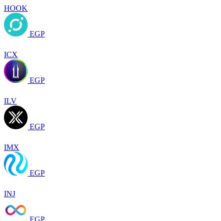
HOOK
EGP
ICX
EGP
ILV
EGP
IMX
EGP
INJ
EGP