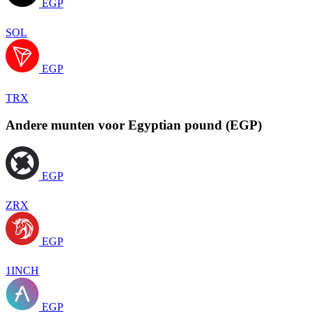
EGP
SOL
EGP
TRX
Andere munten voor Egyptian pound (EGP)
EGP
ZRX
EGP
1INCH
EGP