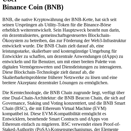
Binance Coin (BNB)
BNB, die native Kryptowährung der BNB-Kette, hat sich seit
seinen Ursprüngen als Utility-Token für die Binance-Börse
erheblich weiterentwickelt. Sein Hauptzweck besteht nun darin,
ein dezentralisiertes, gemeinschaftsgesteuertes Blockchain-
Ökosystem zu betreiben, das zur Förderung der Web3-Infrastruktur
entwickelt wurde. Die BNB Chain zielt darauf ab, eine
leistungsstarke, skalierbare und kostengünstige Umgebung für
Entwickler zu schaffen, um dezentrale Anwendungen (dApps) zu
entwickeln und für Benutzer, um mit einer breiten Palette von
digitalen Vermögenswerten und Dienstleistungen zu interagieren.
Diese Blockchain-Technologie zielt darauf ab, die
Skalierbarkeitsprobleme früherer Netzwerke zu lösen und eine
breitere Akzeptanz dezentraler Lösungen zu ermöglichen.
Die Kerntechnologie, die BNB Chain zugrunde liegt, verfügt über
eine Dual-Chain-Architektur: die BNB Beacon Chain, die sich auf
Governance, Staking und Voting konzentriert, und die BNB Smart
Chain (BSC), die mit Ethereum Virtual Machine (EVM)
kompatibel ist. Diese EVM-Kompatibilität ermöglicht es
Entwicklern, bestehende Smart Contracts und dApps von
Ethereum einfach zu migrieren. BSC verwendet einen Proof-of-
Staked-Authority (PoSA)-Konsensmechanismus, der Elemente