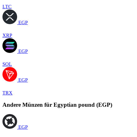
LTC
EGP
XRP
EGP
SOL
EGP
TRX
Andere Münzen für Egyptian pound (EGP)
EGP