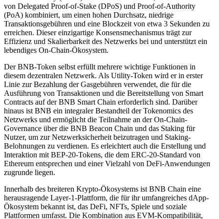
von Delegated Proof-of-Stake (DPoS) und Proof-of-Authority
(PoA) kombiniert, um einen hohen Durchsatz, niedrige
Transaktionsgebühren und eine Blockzeit von etwa 3 Sekunden zu
erreichen. Dieser einzigartige Konsensmechanismus trägt zur
Effizienz und Skalierbarkeit des Netzwerks bei und unterstützt ein
lebendiges On-Chain-Ökosystem.
Der BNB-Token selbst erfüllt mehrere wichtige Funktionen in
diesem dezentralen Netzwerk. Als Utility-Token wird er in erster
Linie zur Bezahlung der Gasgebühren verwendet, die für die
Ausführung von Transaktionen und die Bereitstellung von Smart
Contracts auf der BNB Smart Chain erforderlich sind. Darüber
hinaus ist BNB ein integraler Bestandteil der Tokenomics des
Netzwerks und ermöglicht die Teilnahme an der On-Chain-
Governance über die BNB Beacon Chain und das Staking für
Nutzer, um zur Netzwerksicherheit beizutragen und Staking-
Belohnungen zu verdienen. Es erleichtert auch die Erstellung und
Interaktion mit BEP-20-Tokens, die dem ERC-20-Standard von
Ethereum entsprechen und einer Vielzahl von DeFi-Anwendungen
zugrunde liegen.
Innerhalb des breiteren Krypto-Ökosystems ist BNB Chain eine
herausragende Layer-1-Plattform, die für ihr umfangreiches dApp-
Ökosystem bekannt ist, das DeFi, NFTs, Spiele und soziale
Plattformen umfasst. Die Kombination aus EVM-Kompatibilität,