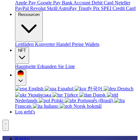
Apple Pay
Google Pay
Bank Account
Debit Card
Neteller
PayPal
Revolut
Skrill
AstroPay
Trustly
Pix
SPEI
Credit Card
Ressourcen
Leitfäden
Konverter
Handel
Preise
Wallets
NFT
Hauptseite
Erkunden Sie
Liste
English
Español
한국어
Deutsch
Українська
Türkçe
Dansk
Nederlands
Polski
Português (Brasil)
Français
Italiano
Norsk bokmål
Los geht's
Kaufen