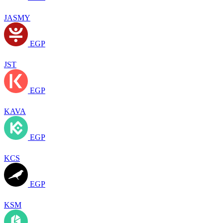
JASMY
EGP
JST
EGP
KAVA
EGP
KCS
EGP
KSM