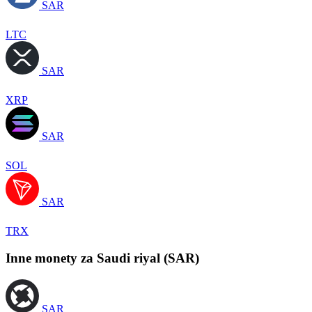
SAR
LTC
SAR
XRP
SAR
SOL
SAR
TRX
Inne monety za Saudi riyal (SAR)
SAR