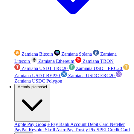
Zamiana Bitcoin
Zamiana Solana
Zamiana
Litecoin
Zamiana Ethereum
Zamiana TRON
Zamiana USDT TRC20
Zamiana USDT ERC20
Zamiana USDT BEP20
Zamiana USDC ERC20
Zamiana USDC Polygon
Metody płatności
Apple Pay
Google Pay
Bank Account
Debit Card
Neteller
PayPal
Revolut
Skrill
AstroPay
Trustly
Pix
SPEI
Credit Card