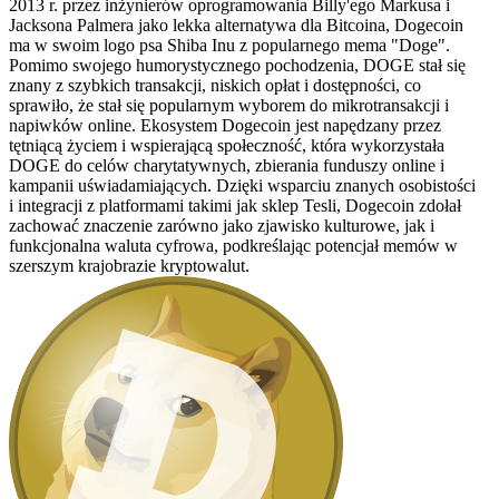
2013 r. przez inżynierów oprogramowania Billy'ego Markusa i
Jacksona Palmera jako lekka alternatywa dla Bitcoina, Dogecoin
ma w swoim logo psa Shiba Inu z popularnego mema "Doge".
Pomimo swojego humorystycznego pochodzenia, DOGE stał się
znany z szybkich transakcji, niskich opłat i dostępności, co
sprawiło, że stał się popularnym wyborem do mikrotransakcji i
napiwków online. Ekosystem Dogecoin jest napędzany przez
tętniącą życiem i wspierającą społeczność, która wykorzystała
DOGE do celów charytatywnych, zbierania funduszy online i
kampanii uświadamiających. Dzięki wsparciu znanych osobistości
i integracji z platformami takimi jak sklep Tesli, Dogecoin zdołał
zachować znaczenie zarówno jako zjawisko kulturowe, jak i
funkcjonalna waluta cyfrowa, podkreślając potencjał memów w
szerszym krajobrazie kryptowalut.