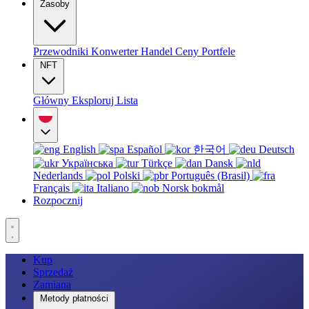
Zasoby
Przewodniki
Konwerter
Handel
Ceny
Portfele
NFT
Główny
Eksploruj
Lista
English
Español
한국어
Deutsch
Українська
Türkçe
Dansk
Nederlands
Polski
Português (Brasil)
Français
Italiano
Norsk bokmål
Rozpocznij
Kup
Sprzedaż
Zamiana
Metody płatności