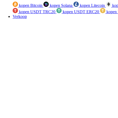
kopen Bitcoin
kopen Solana
kopen Litecoin
kop
kopen USDT TRC20
kopen USDT ERC20
kopen
Verkoop