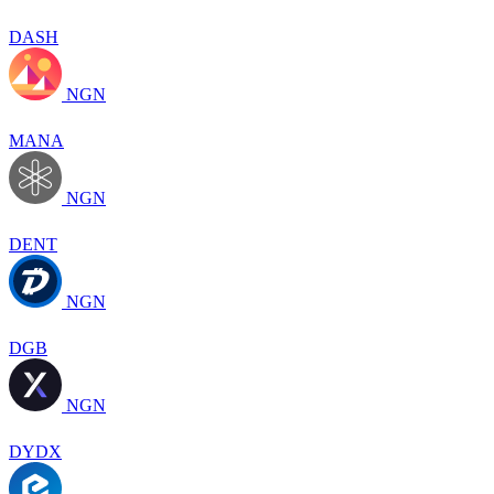
DASH
NGN
MANA
NGN
DENT
NGN
DGB
NGN
DYDX