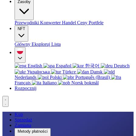
Zasoby
Przewodniki
Konwerter
Handel
Ceny
Portfele
NFT
Główny
Eksploruj
Lista
English
Español
한국어
Deutsch
Українська
Türkçe
Dansk
Nederlands
Polski
Português (Brasil)
Français
Italiano
Norsk bokmål
Rozpocznij
Kup
Sprzedaż
Zamiana
Metody płatności