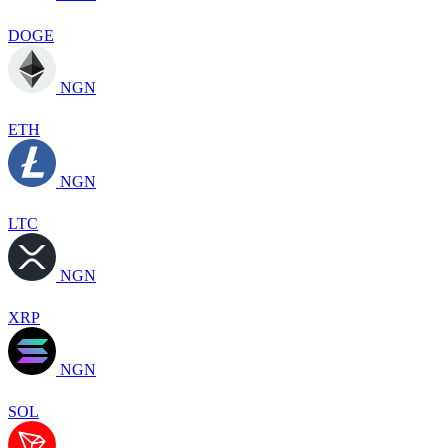
DOGE
NGN
ETH
NGN
LTC
NGN
XRP
NGN
SOL