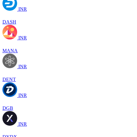
INR
DASH
INR
MANA
INR
DENT
INR
DGB
INR
DYDX