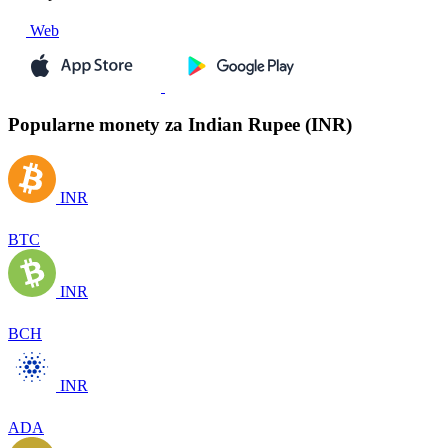
Web
Popularne monety za Indian Rupee (INR)
INR
BTC
INR
BCH
INR
ADA