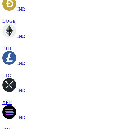
INR
DOGE
INR
ETH
INR
LTC
INR
XRP
INR