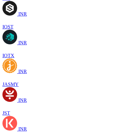
INR
IOST
INR
IOTX
INR
JASMY
INR
JST
INR