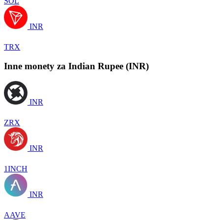
SOL
INR
TRX
Inne monety za Indian Rupee (INR)
INR
ZRX
INR
1INCH
INR
AAVE