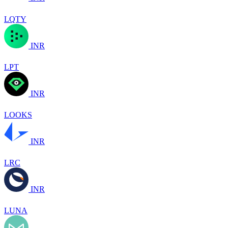
LQTY
INR
LPT
INR
LOOKS
INR
LRC
INR
LUNA