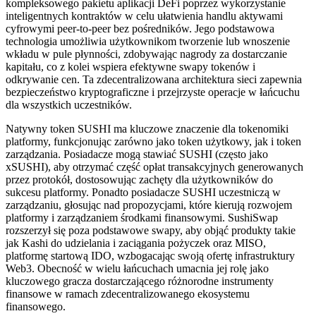
kompleksowego pakietu aplikacji DeFi poprzez wykorzystanie
inteligentnych kontraktów w celu ułatwienia handlu aktywami
cyfrowymi peer-to-peer bez pośredników. Jego podstawowa
technologia umożliwia użytkownikom tworzenie lub wnoszenie
wkładu w pule płynności, zdobywając nagrody za dostarczanie
kapitału, co z kolei wspiera efektywne swapy tokenów i
odkrywanie cen. Ta zdecentralizowana architektura sieci zapewnia
bezpieczeństwo kryptograficzne i przejrzyste operacje w łańcuchu
dla wszystkich uczestników.
Natywny token SUSHI ma kluczowe znaczenie dla tokenomiki
platformy, funkcjonując zarówno jako token użytkowy, jak i token
zarządzania. Posiadacze mogą stawiać SUSHI (często jako
xSUSHI), aby otrzymać część opłat transakcyjnych generowanych
przez protokół, dostosowując zachęty dla użytkowników do
sukcesu platformy. Ponadto posiadacze SUSHI uczestniczą w
zarządzaniu, głosując nad propozycjami, które kierują rozwojem
platformy i zarządzaniem środkami finansowymi. SushiSwap
rozszerzył się poza podstawowe swapy, aby objąć produkty takie
jak Kashi do udzielania i zaciągania pożyczek oraz MISO,
platformę startową IDO, wzbogacając swoją ofertę infrastruktury
Web3. Obecność w wielu łańcuchach umacnia jej rolę jako
kluczowego gracza dostarczającego różnorodne instrumenty
finansowe w ramach zdecentralizowanego ekosystemu
finansowego.