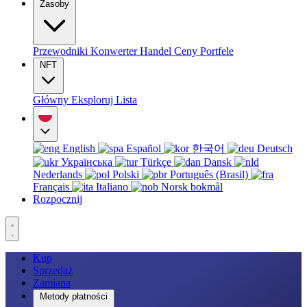
Zasoby
Przewodniki
Konwerter
Handel
Ceny
Portfele
NFT
Główny
Eksploruj
Lista
English
Español
한국어
Deutsch
Українська
Türkçe
Dansk
Nederlands
Polski
Português (Brasil)
Français
Italiano
Norsk bokmål
Rozpocznij
Kup
Sprzedaż
Zamiana
Metody płatności