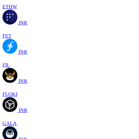
ETHW
INR
FET
INR
FIL
INR
FLOKI
INR
GALA