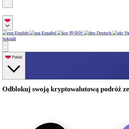
English
Español
한국어
Deutsch
Ук
bokmål
Polski
Odblokuj swoją kryptowalutową podróż ze