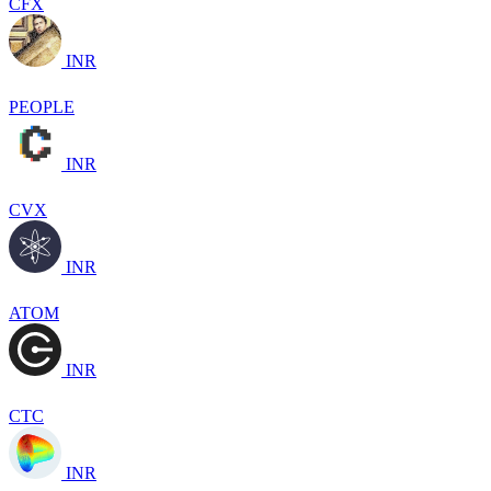
CFX
INR
PEOPLE
INR
CVX
INR
ATOM
INR
CTC
INR