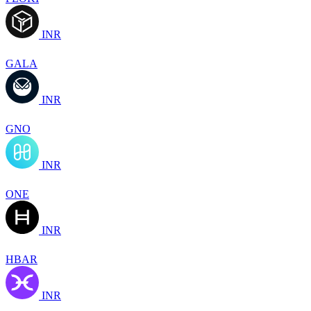
INR
GALA
INR
GNO
INR
ONE
INR
HBAR
INR