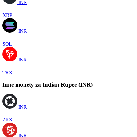
INR
XRP
INR
SOL
INR
TRX
Inne monety za Indian Rupee (INR)
INR
ZRX
INR