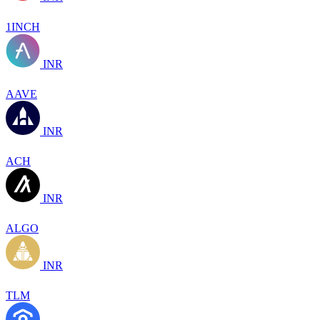
1INCH
INR
AAVE
INR
ACH
INR
ALGO
INR
TLM