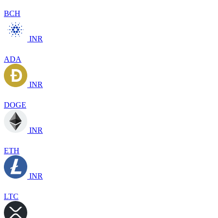
BCH
INR
ADA
INR
DOGE
INR
ETH
INR
LTC