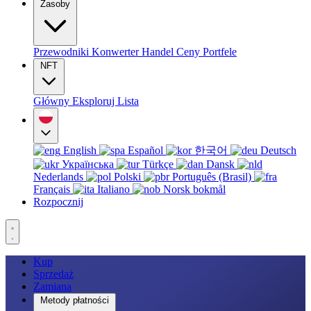
Zasoby
Przewodniki
Konwerter
Handel
Ceny
Portfele
NFT
Główny
Eksploruj
Lista
English
Español
한국어
Deutsch
Українська
Türkçe
Dansk
Nederlands
Polski
Português (Brasil)
Français
Italiano
Norsk bokmål
Rozpocznij
Kup
Sprzedaż
Zamiana
Metody płatności