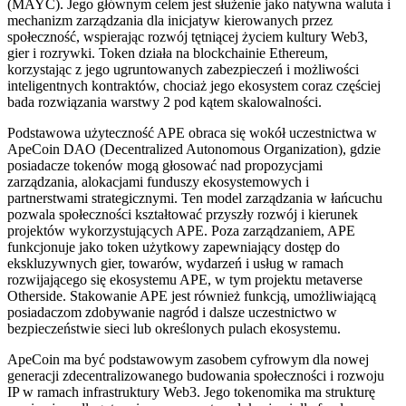
(MAYC). Jego głównym celem jest służenie jako natywna waluta i
mechanizm zarządzania dla inicjatyw kierowanych przez
społeczność, wspierając rozwój tętniącej życiem kultury Web3,
gier i rozrywki. Token działa na blockchainie Ethereum,
korzystając z jego ugruntowanych zabezpieczeń i możliwości
inteligentnych kontraktów, chociaż jego ekosystem coraz częściej
bada rozwiązania warstwy 2 pod kątem skalowalności.
Podstawowa użyteczność APE obraca się wokół uczestnictwa w
ApeCoin DAO (Decentralized Autonomous Organization), gdzie
posiadacze tokenów mogą głosować nad propozycjami
zarządzania, alokacjami funduszy ekosystemowych i
partnerstwami strategicznymi. Ten model zarządzania w łańcuchu
pozwala społeczności kształtować przyszły rozwój i kierunek
projektów wykorzystujących APE. Poza zarządzaniem, APE
funkcjonuje jako token użytkowy zapewniający dostęp do
ekskluzywnych gier, towarów, wydarzeń i usług w ramach
rozwijającego się ekosystemu APE, w tym projektu metaverse
Otherside. Stakowanie APE jest również funkcją, umożliwiającą
posiadaczom zdobywanie nagród i dalsze uczestnictwo w
bezpieczeństwie sieci lub określonych pulach ekosystemu.
ApeCoin ma być podstawowym zasobem cyfrowym dla nowej
generacji zdecentralizowanego budowania społeczności i rozwoju
IP w ramach infrastruktury Web3. Jego tokenomika ma strukturę