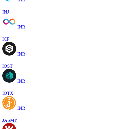
INJ
INR
ICP
INR
IOST
INR
IOTX
INR
JASMY