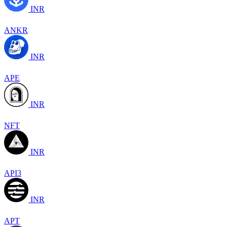
INR
ANKR
INR
APE
INR
NFT
INR
API3
INR
APT