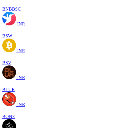
BNBBSC
INR
BSW
INR
BSV
INR
BLUR
INR
BONE