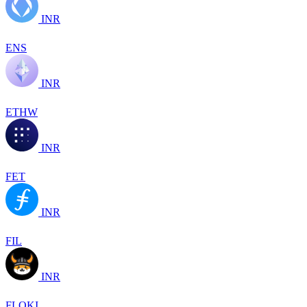
INR
ENS
INR
ETHW
INR
FET
INR
FIL
INR
FLOKI