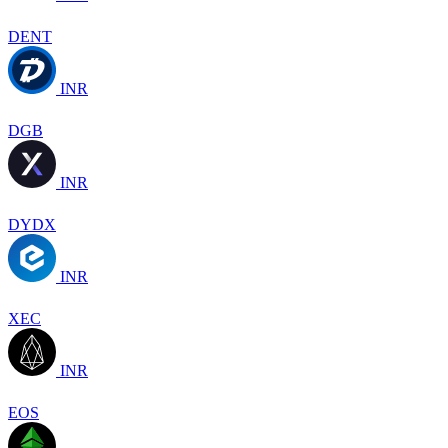
DENT
INR
DGB
INR
DYDX
INR
XEC
INR
EOS