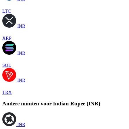
LTC
INR
XRP
INR
SOL
INR
TRX
Andere munten voor Indian Rupee (INR)
INR