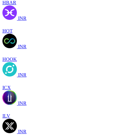
HBAR
INR
HOT
INR
HOOK
INR
ICX
INR
ILV
INR