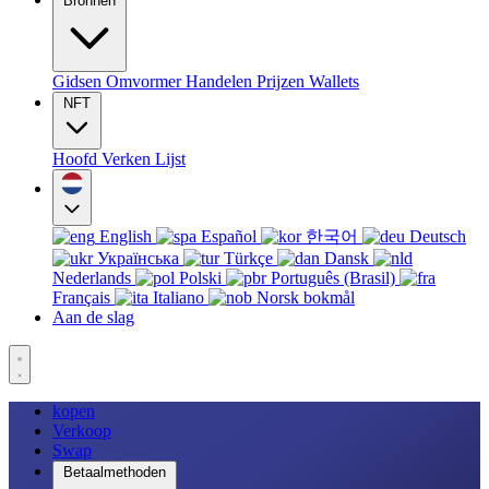
Bronnen
Gidsen
Omvormer
Handelen
Prijzen
Wallets
NFT
Hoofd
Verken
Lijst
English
Español
한국어
Deutsch
Українська
Türkçe
Dansk
Nederlands
Polski
Português (Brasil)
Français
Italiano
Norsk bokmål
Aan de slag
kopen
Verkoop
Swap
Betaalmethoden