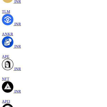
INR
TLM
INR
ANKR
INR
APE
INR
NFT
INR
API3