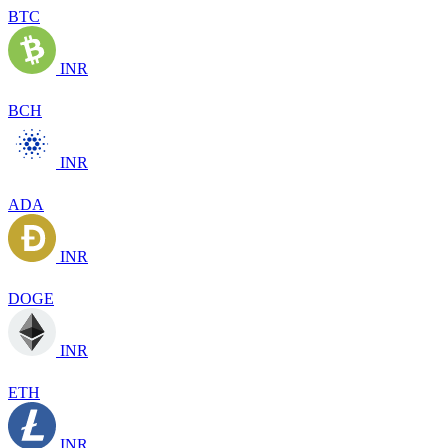
BTC
INR
BCH
INR
ADA
INR
DOGE
INR
ETH
INR