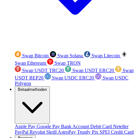
Swap Bitcoin
Swap Solana
Swap Litecoin
Swap Ethereum
Swap TRON
Swap USDT TRC20
Swap USDT ERC20
Swap
USDT BEP20
Swap USDC ERC20
Swap USDC
Polygon
Betaalmethoden
Apple Pay
Google Pay
Bank Account
Debit Card
Neteller
PayPal
Revolut
Skrill
AstroPay
Trustly
Pix
SPEI
Credit Card