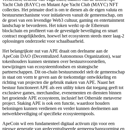
Yacht Club (BAYC) en Mutant Ape Yacht Club (MAYC) NFT
collecties. Het primaire doel is om te dienen als de eigen valuta en
bestuursmechanisme voor initiatieven vanuit de gemeenschap, om
de groei van een levendige Web3 cultuur, gaming en entertainment
landschap te bevorderen. Het token werkt op de Ethereum
blockchain en profiteert van de gevestigde beveiliging en smart
contract mogelijkheden, hoewel het ecosysteem steeds meer laag-2
oplossingen onderzoekt voor schaalbaarheid.
Het belangrijkste nut van APE draait om deelname aan de
ApeCoin DAO (Decentralized Autonomous Organization), waar
tokenhouders kunnen stemmen over bestuursvoorstellen,
toewijzingen van ecosysteemfondsen en strategische
partnerschappen. Dit on-chain bestuursmodel stelt de gemeenschap
in staat om vorm te geven aan de toekomstige ontwikkeling en
richting van projecten die gebruik maken van APE. Naast het
bestuur functioneert APE als een utility token dat toegang geeft tot
exclusieve games, merchandise, evenementen en diensten binnen
het groeiende APE ecosysteem, inclusief het Otherside metaverse
project. Staking APE is ook een functie, waardoor houders
beloningen kunnen verdienen en verder kunnen deelnemen aan
netwerkbeveiliging of specifieke ecosysteempools.
ApeCoin wil een fundamenteel digitaal activum zijn voor een
nieuwe generatie van gedecentraliseerde gemeenschapsvorming en