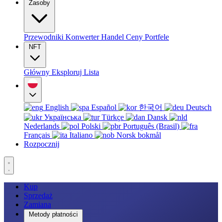
Zasoby
Przewodniki
Konwerter
Handel
Ceny
Portfele
NFT
Główny
Eksploruj
Lista
English
Español
한국어
Deutsch
Українська
Türkçe
Dansk
Nederlands
Polski
Português (Brasil)
Français
Italiano
Norsk bokmål
Rozpocznij
Kup
Sprzedaż
Zamiana
Metody płatności