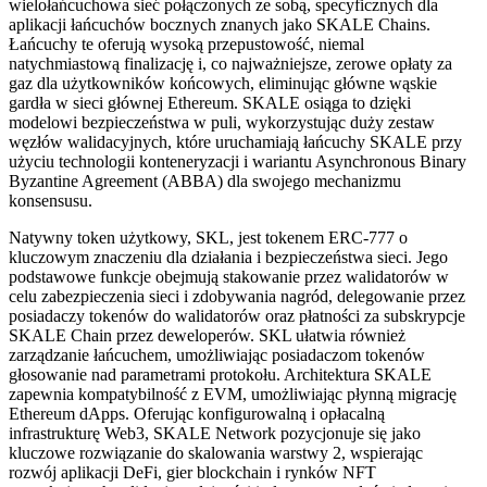
wielołańcuchowa sieć połączonych ze sobą, specyficznych dla
aplikacji łańcuchów bocznych znanych jako SKALE Chains.
Łańcuchy te oferują wysoką przepustowość, niemal
natychmiastową finalizację i, co najważniejsze, zerowe opłaty za
gaz dla użytkowników końcowych, eliminując główne wąskie
gardła w sieci głównej Ethereum. SKALE osiąga to dzięki
modelowi bezpieczeństwa w puli, wykorzystując duży zestaw
węzłów walidacyjnych, które uruchamiają łańcuchy SKALE przy
użyciu technologii konteneryzacji i wariantu Asynchronous Binary
Byzantine Agreement (ABBA) dla swojego mechanizmu
konsensusu.
Natywny token użytkowy, SKL, jest tokenem ERC-777 o
kluczowym znaczeniu dla działania i bezpieczeństwa sieci. Jego
podstawowe funkcje obejmują stakowanie przez walidatorów w
celu zabezpieczenia sieci i zdobywania nagród, delegowanie przez
posiadaczy tokenów do walidatorów oraz płatności za subskrypcje
SKALE Chain przez deweloperów. SKL ułatwia również
zarządzanie łańcuchem, umożliwiając posiadaczom tokenów
głosowanie nad parametrami protokołu. Architektura SKALE
zapewnia kompatybilność z EVM, umożliwiając płynną migrację
Ethereum dApps. Oferując konfigurowalną i opłacalną
infrastrukturę Web3, SKALE Network pozycjonuje się jako
kluczowe rozwiązanie do skalowania warstwy 2, wspierając
rozwój aplikacji DeFi, gier blockchain i rynków NFT