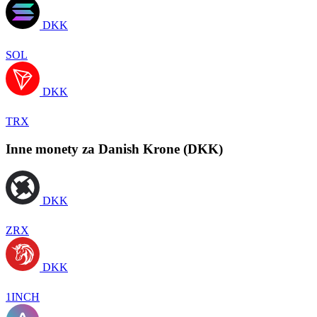
DKK
SOL
DKK
TRX
Inne monety za Danish Krone (DKK)
DKK
ZRX
DKK
1INCH