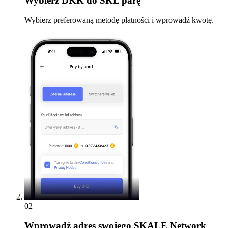
Wybierz
DKK do SKL parę
Wybierz preferowaną metodę płatności i wprowadź kwotę.
02
Wprowadź
adres swojego SKALE Network