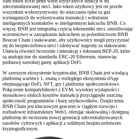
Sam token BNB pełni wiele krytycznych funkcji w tej
zdecentralizowanej sieci. Jako token użytkowy jest on przede
wszystkim wykorzystywany do uiszczania opłat za gaz
wymaganych do wykonywania transakcji i wdrażania
inteligentnych kontraktów w inteligentnym łańcuchu BNB. Co
więcej, BNB jest integralną częścią tokenomiki sieci, umożliwiając
uczestnictwo w zarządzaniu łańcuchem za pośrednictwem BNB
Beacon Chain i stakowanie, aby użytkownicy mogli przyczyniać
się do bezpieczeństwa sieci i zdobywać nagrody za stakowanie.
Ułatwia również tworzenie i interakcję z tokenami BEP-20, które
są analogiczne do standardu ERC-20 Ethereum, stanowiąc
podstawę szerokiej gamy aplikacji DeFi.
W szerszym ekosystemie kryptowalut, BNB Chain jest wiodącą
platformą warstwy 1, znaną z rozległego ekosystemu dApp
obejmującego DeFi, NFT, gry i platformy społecznościowe.
Połączenie kompatybilności z EVM, wysokiej wydajności i
stosunkowo niskich kosztów transakcji przyciągnęło znaczną
społeczność programistów i bazę użytkowników. Dzięki temu
BNB Chain jest kluczowym graczem w ciągłym rozwoju i
rozbudowie infrastruktury Web3, oferując skalowalną i dostępną
platformę do tworzenia nowej generacji zdecentralizowanych
zasobów cyfrowych i aplikacji z solidnym bezpieczeństwem
kryptograficznym.