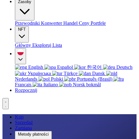
Zasoby
Przewodniki
Konwerter
Handel
Ceny
Portfele
NFT
Główny
Eksploruj
Lista
English
Español
한국어
Deutsch
Українська
Türkçe
Dansk
Nederlands
Polski
Português (Brasil)
Français
Italiano
Norsk bokmål
Rozpocznij
Kup
Sprzedaż
Zamiana
Metody płatności