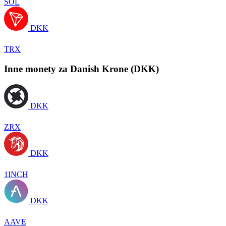
SOL
DKK
TRX
Inne monety za Danish Krone (DKK)
DKK
ZRX
DKK
1INCH
DKK
AAVE