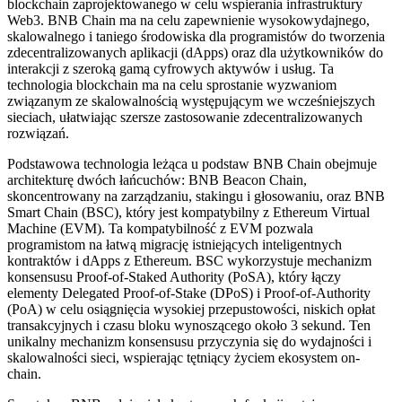
blockchain zaprojektowanego w celu wspierania infrastruktury
Web3. BNB Chain ma na celu zapewnienie wysokowydajnego,
skalowalnego i taniego środowiska dla programistów do tworzenia
zdecentralizowanych aplikacji (dApps) oraz dla użytkowników do
interakcji z szeroką gamą cyfrowych aktywów i usług. Ta
technologia blockchain ma na celu sprostanie wyzwaniom
związanym ze skalowalnością występującym we wcześniejszych
sieciach, ułatwiając szersze zastosowanie zdecentralizowanych
rozwiązań.
Podstawowa technologia leżąca u podstaw BNB Chain obejmuje
architekturę dwóch łańcuchów: BNB Beacon Chain,
skoncentrowany na zarządzaniu, stakingu i głosowaniu, oraz BNB
Smart Chain (BSC), który jest kompatybilny z Ethereum Virtual
Machine (EVM). Ta kompatybilność z EVM pozwala
programistom na łatwą migrację istniejących inteligentnych
kontraktów i dApps z Ethereum. BSC wykorzystuje mechanizm
konsensusu Proof-of-Staked Authority (PoSA), który łączy
elementy Delegated Proof-of-Stake (DPoS) i Proof-of-Authority
(PoA) w celu osiągnięcia wysokiej przepustowości, niskich opłat
transakcyjnych i czasu bloku wynoszącego około 3 sekund. Ten
unikalny mechanizm konsensusu przyczynia się do wydajności i
skalowalności sieci, wspierając tętniący życiem ekosystem on-
chain.