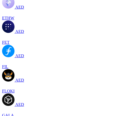
AED
ETHW
AED
FET
AED
FIL
AED
FLOKI
AED
GALA