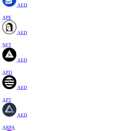
AED
APE
AED
NFT
AED
API3
AED
APT
AED
ARPA