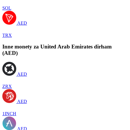
SOL
AED
TRX
Inne monety za United Arab Emirates dirham
(AED)
AED
ZRX
AED
1INCH
AED