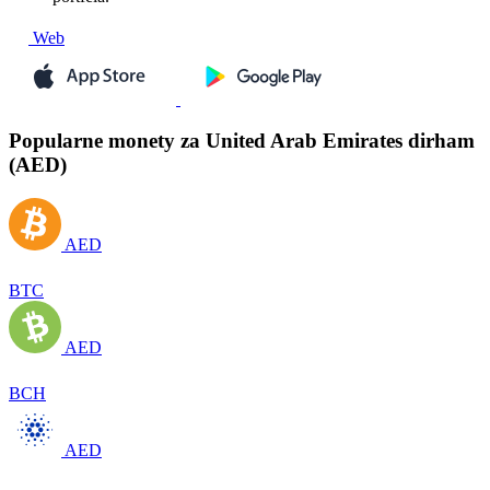
Web
Popularne monety za United Arab Emirates dirham
(AED)
AED
BTC
AED
BCH
AED