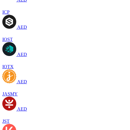
ICP
AED
IOST
AED
IOTX
AED
JASMY
AED
JST