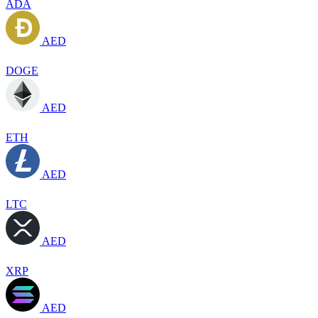
ADA
AED
DOGE
AED
ETH
AED
LTC
AED
XRP
AED