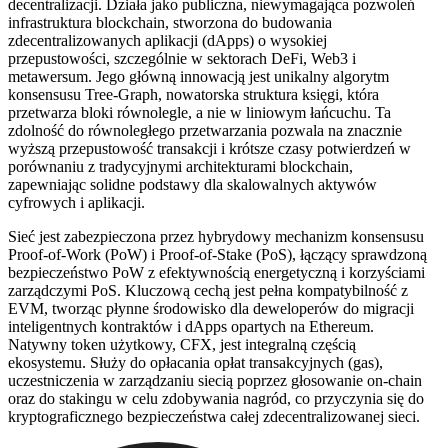
decentralizacji. Działa jako publiczna, niewymagająca pozwoleń
infrastruktura blockchain, stworzona do budowania
zdecentralizowanych aplikacji (dApps) o wysokiej
przepustowości, szczególnie w sektorach DeFi, Web3 i
metawersum. Jego główną innowacją jest unikalny algorytm
konsensusu Tree-Graph, nowatorska struktura księgi, która
przetwarza bloki równolegle, a nie w liniowym łańcuchu. Ta
zdolność do równoległego przetwarzania pozwala na znacznie
wyższą przepustowość transakcji i krótsze czasy potwierdzeń w
porównaniu z tradycyjnymi architekturami blockchain,
zapewniając solidne podstawy dla skalowalnych aktywów
cyfrowych i aplikacji.
Sieć jest zabezpieczona przez hybrydowy mechanizm konsensusu
Proof-of-Work (PoW) i Proof-of-Stake (PoS), łączący sprawdzoną
bezpieczeństwo PoW z efektywnością energetyczną i korzyściami
zarządczymi PoS. Kluczową cechą jest pełna kompatybilność z
EVM, tworząc płynne środowisko dla deweloperów do migracji
inteligentnych kontraktów i dApps opartych na Ethereum.
Natywny token użytkowy, CFX, jest integralną częścią
ekosystemu. Służy do opłacania opłat transakcyjnych (gas),
uczestniczenia w zarządzaniu siecią poprzez głosowanie on-chain
oraz do stakingu w celu zdobywania nagród, co przyczynia się do
kryptograficznego bezpieczeństwa całej zdecentralizowanej sieci.