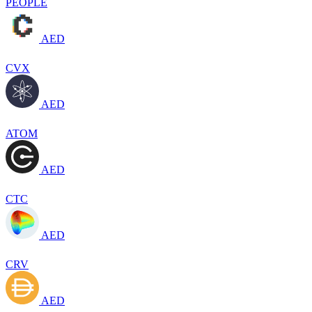
PEOPLE
AED
CVX
AED
ATOM
AED
CTC
AED
CRV
AED