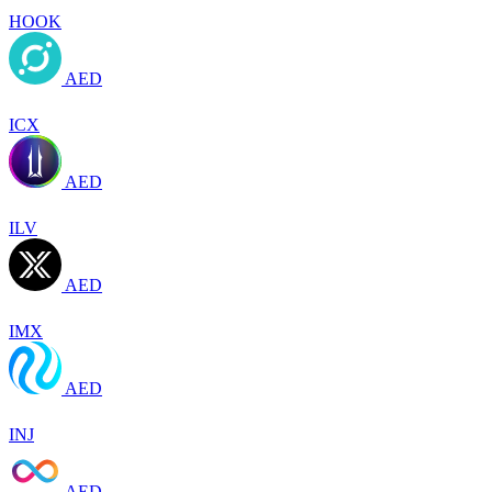
HOOK
AED
ICX
AED
ILV
AED
IMX
AED
INJ
AED