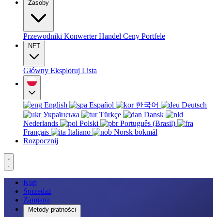
Zasoby
Przewodniki
Konwerter
Handel
Ceny
Portfele
NFT
Główny
Eksploruj
Lista
English
Español
한국어
Deutsch
Українська
Türkçe
Dansk
Nederlands
Polski
Português (Brasil)
Français
Italiano
Norsk bokmål
Rozpocznij
Kup
Sprzedaż
Zamiana
Metody płatności