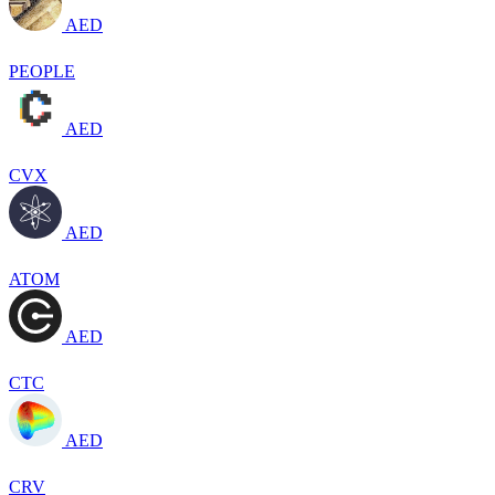
AED
PEOPLE
AED
CVX
AED
ATOM
AED
CTC
AED
CRV