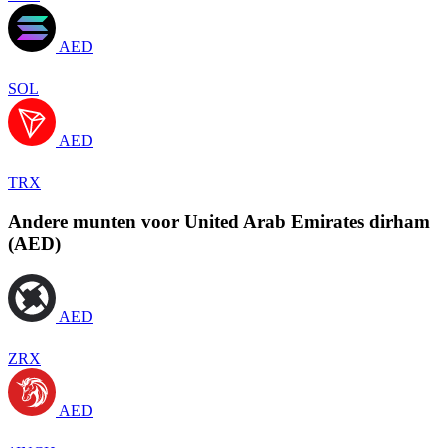
AED
SOL
AED
TRX
Andere munten voor United Arab Emirates dirham
(AED)
AED
ZRX
AED