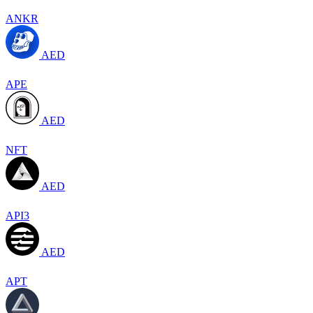
ANKR
AED
APE
AED
NFT
AED
API3
AED
APT