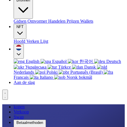
Bronnen
Gidsen
Omvormer
Handelen
Prijzen
Wallets
NFT
Hoofd
Verken
Lijst
English
Español
한국어
Deutsch
Українська
Türkçe
Dansk
Nederlands
Polski
Português (Brasil)
Français
Italiano
Norsk bokmål
Aan de slag
kopen
Verkoop
Swap
Betaalmethoden