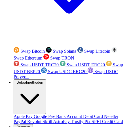
Swap Bitcoin
Swap Solana
Swap Litecoin
Swap Ethereum
Swap TRON
Swap USDT TRC20
Swap USDT ERC20
Swap
USDT BEP20
Swap USDC ERC20
Swap USDC
Polygon
Betaalmethoden
Apple Pay
Google Pay
Bank Account
Debit Card
Neteller
PayPal
Revolut
Skrill
AstroPay
Trustly
Pix
SPEI
Credit Card