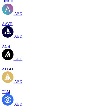
1INCH
AED
AAVE
AED
ACH
AED
ALGO
AED
TLM
AED