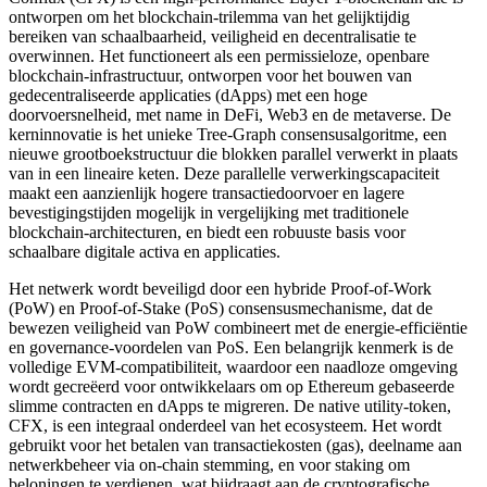
ontworpen om het blockchain-trilemma van het gelijktijdig
bereiken van schaalbaarheid, veiligheid en decentralisatie te
overwinnen. Het functioneert als een permissieloze, openbare
blockchain-infrastructuur, ontworpen voor het bouwen van
gedecentraliseerde applicaties (dApps) met een hoge
doorvoersnelheid, met name in DeFi, Web3 en de metaverse. De
kerninnovatie is het unieke Tree-Graph consensusalgoritme, een
nieuwe grootboekstructuur die blokken parallel verwerkt in plaats
van in een lineaire keten. Deze parallelle verwerkingscapaciteit
maakt een aanzienlijk hogere transactiedoorvoer en lagere
bevestigingstijden mogelijk in vergelijking met traditionele
blockchain-architecturen, en biedt een robuuste basis voor
schaalbare digitale activa en applicaties.
Het netwerk wordt beveiligd door een hybride Proof-of-Work
(PoW) en Proof-of-Stake (PoS) consensusmechanisme, dat de
bewezen veiligheid van PoW combineert met de energie-efficiëntie
en governance-voordelen van PoS. Een belangrijk kenmerk is de
volledige EVM-compatibiliteit, waardoor een naadloze omgeving
wordt gecreëerd voor ontwikkelaars om op Ethereum gebaseerde
slimme contracten en dApps te migreren. De native utility-token,
CFX, is een integraal onderdeel van het ecosysteem. Het wordt
gebruikt voor het betalen van transactiekosten (gas), deelname aan
netwerkbeheer via on-chain stemming, en voor staking om
beloningen te verdienen, wat bijdraagt aan de cryptografische