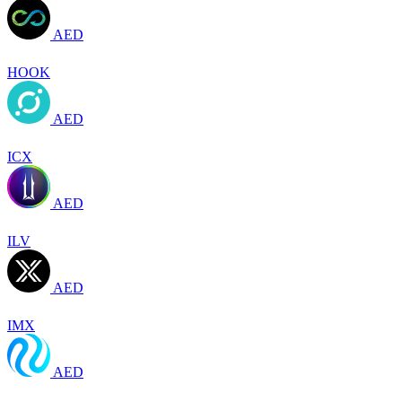
AED
HOOK
AED
ICX
AED
ILV
AED
IMX
AED