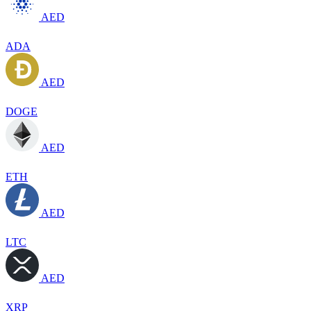
AED
ADA
AED
DOGE
AED
ETH
AED
LTC
AED
XRP