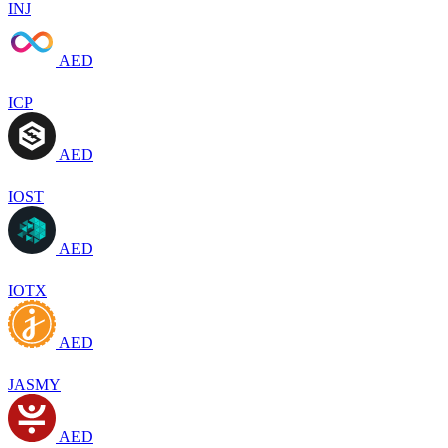
INJ
AED
ICP
AED
IOST
AED
IOTX
AED
JASMY
AED