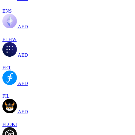
ENS
AED
ETHW
AED
FET
AED
FIL
AED
FLOKI