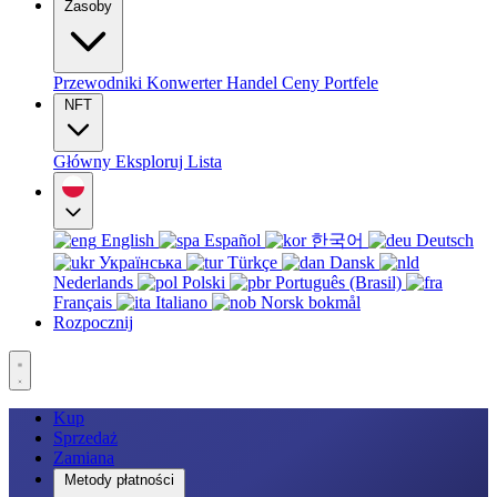
Zasoby
Przewodniki
Konwerter
Handel
Ceny
Portfele
NFT
Główny
Eksploruj
Lista
English
Español
한국어
Deutsch
Українська
Türkçe
Dansk
Nederlands
Polski
Português (Brasil)
Français
Italiano
Norsk bokmål
Rozpocznij
Kup
Sprzedaż
Zamiana
Metody płatności