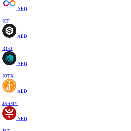
AED
ICP
AED
IOST
AED
IOTX
AED
JASMY
AED
JST