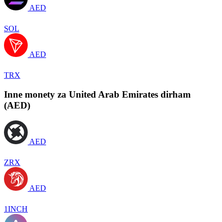
AED
SOL
AED
TRX
Inne monety za United Arab Emirates dirham
(AED)
AED
ZRX
AED
1INCH