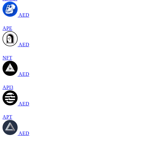
AED
APE
AED
NFT
AED
API3
AED
APT
AED