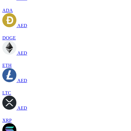
ADA
AED
DOGE
AED
ETH
AED
LTC
AED
XRP