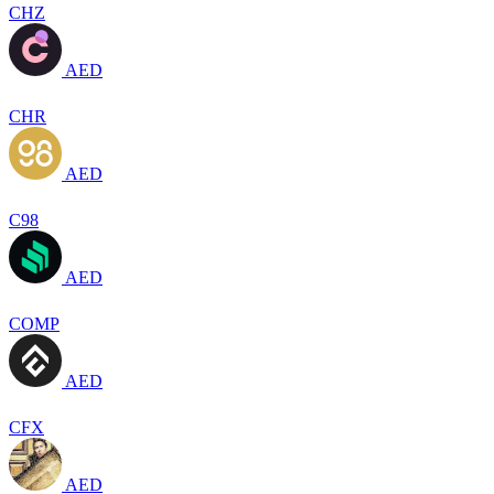
CHZ
AED
CHR
AED
C98
AED
COMP
AED
CFX
AED