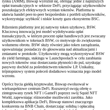
rynku (AMM), Biswap wyróżnił się, oferując jedne z najniższych
opłat transakcyjnych w sektorze DeFi, przyciągając użytkowników
poszukujących efektywnych wymian tokenów. Platforma ta
ułatwia handel peer-to-peer bezpośrednio z portfeli użytkowników,
wykorzystując szybkość i niskie koszty gazu ekosystemu BSC.
Rdzeniem platformy jest jej natywny token użytkowy, BSW.
Kluczową innowacją jest model wydobywania opłat
transakcyjnych, w którym procent opłat handlowych jest zwracany
użytkownikom w tokenach BSW, co motywuje do zwiększenia
wolumenu obrotu. BSW służy również jako token zarządzania,
upoważniając posiadaczy do głosowania nad aktualizacjami i
zmianami w protokole. Użytkownicy mogą wykorzystywać BSW
do yield farmingu, stakingu w Launchpoolach w celu zarabiania
nowych tokenów oraz dostarczania płynności do pul, uzyskując
pasywny dochód za pośrednictwem tokenów LP. Unikalny,
trójstopniowy system poleceń dodatkowo wzmacnia jego model
wzrostu.
Oprócz bycia giełdą kryptowalut, Biswap ewoluował w
wieloaspektowe centrum DeFi. Rozszerzył swoją ofertę o
zintegrowany rynek NFT i GameFi poprzez swój Squid NFT
World, zapewniając różnorodne możliwości zarobku. Jako
kompleksowa aplikacja DeFi, Biswap stanowi znaczącego
konkurenta na BNB Chain, dostarczając solidną i opłacalną