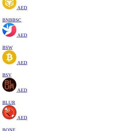
AED
BNBBSC
AED
BSW
AED
BSV
AED
BLUR
AED
BONE