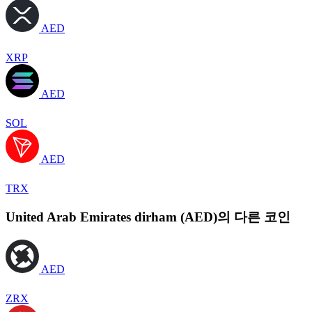
AED
XRP
AED
SOL
AED
TRX
United Arab Emirates dirham (AED)의 다른 코인
AED
ZRX