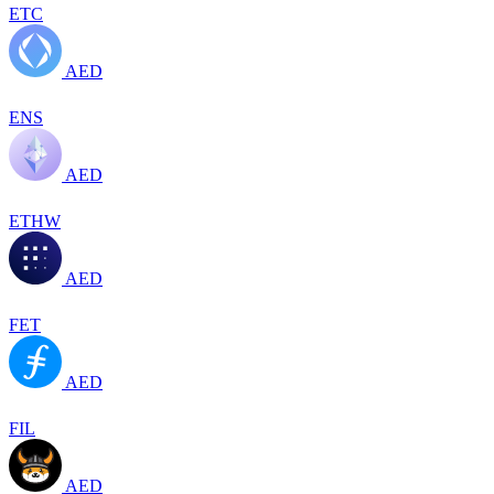
ETC
AED
ENS
AED
ETHW
AED
FET
AED
FIL
AED