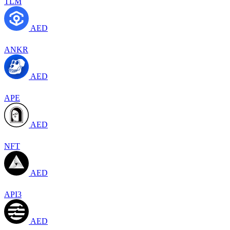
TLM
AED
ANKR
AED
APE
AED
NFT
AED
API3
AED