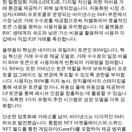
한 탈중앙화 거래소(DEX)로, 디지털 자산을 위한 저비용 거
래 환경을 제공하기 위해 설계되었습니다. 자동화된 시장 조
성자(AMM) 프로토콜로 운영되는 바이낸스는 DeFi 부문에서
가장 낮은 거래 수수료를 제공함으로써 차별화되어 효율적인
토큰 스왑을 원하는 사용자들을 유치했습니다. 이 플랫폼은
BSC 생태계의 속도와 낮은 가스 비용을 활용하여 사용자 지
갑에서 직접 P2P 거래를 촉진합니다.
플랫폼의 핵심은 네이티브 유틸리티 토큰인 BSW입니다. 핵
심 혁신은 거래 수수료 채굴 모델로, 거래 수수료의 일정 비율
이 BSW 토큰으로 사용자에게 반환되어 거래량을 장려합니
다. BSW는 또한 거버넌스 토큰 역할을 하여 보유자들이 프로
토콜 업그레이드 및 변경에 투표할 수 있도록 권한을 부여합
니다. 사용자는 BSW를 이자 농사, 런치풀에서의 스테이킹을
통해 새로운 토큰을 얻거나, 유동성 풀에 유동성을 제공하여
LP 토큰을 통해 패시브 인컴을 창출하는 데 활용할 수 있습니
다. 독특한 3가지 유형의 추천 시스템은 성장 모델을 더욱 강
화합니다.
단순한 암호화폐 거래소를 넘어, 바이낸스는 다각적인 DeFi
허브로 발전했습니다. 통합된 NFT 마켓플레이스와 스퀴드
NFT 월드를 통한 게임파이(GameFi)를 포함하여 제공 범위를