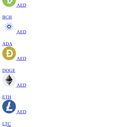
AED
BCH
AED
ADA
AED
DOGE
AED
ETH
AED
LTC