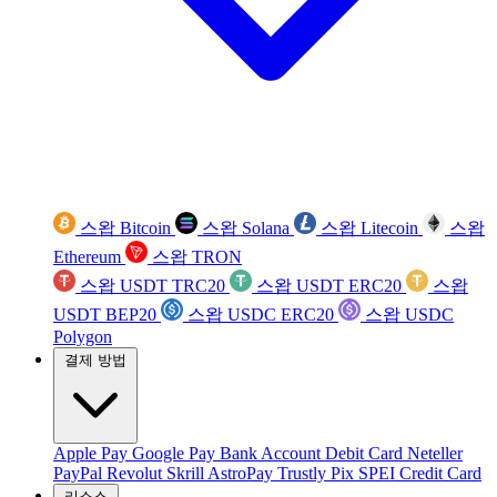
스왑 Bitcoin
스왑 Solana
스왑 Litecoin
스왑
Ethereum
스왑 TRON
스왑 USDT TRC20
스왑 USDT ERC20
스왑
USDT BEP20
스왑 USDC ERC20
스왑 USDC
Polygon
결제 방법
Apple Pay
Google Pay
Bank Account
Debit Card
Neteller
PayPal
Revolut
Skrill
AstroPay
Trustly
Pix
SPEI
Credit Card
리소스