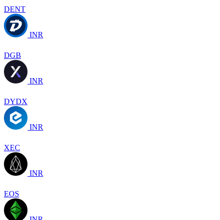
DENT
INR
DGB
INR
DYDX
INR
XEC
INR
EOS
INR