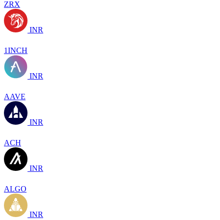
ZRX
INR
1INCH
INR
AAVE
INR
ACH
INR
ALGO
INR