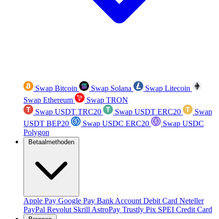
Swap Bitcoin
Swap Solana
Swap Litecoin
Swap Ethereum
Swap TRON
Swap USDT TRC20
Swap USDT ERC20
Swap
USDT BEP20
Swap USDC ERC20
Swap USDC
Polygon
Betaalmethoden
Apple Pay
Google Pay
Bank Account
Debit Card
Neteller
PayPal
Revolut
Skrill
AstroPay
Trustly
Pix
SPEI
Credit Card