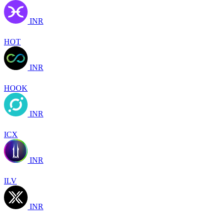
INR
HOT
INR
HOOK
INR
ICX
INR
ILV
INR