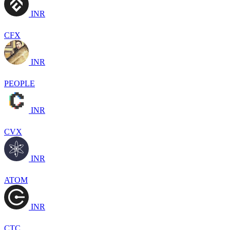
INR
CFX
INR
PEOPLE
INR
CVX
INR
ATOM
INR
CTC