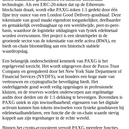
technologie. Als een ERC-20-token dat op de Ethereum-
blockchain draait, wordt elke PAXG-token 1:1 gedekt door één
fijne troy ounce van een London Good Delivery-goudstaaf. Deze
tokenisatie van goud maakt eigendom toegankelijker, deelbaarder
en gemakkelijk overdraagbaar op een wereldwijde, peer-to-peer-
basis, waardoor de logistieke uitdagingen van fysiek edelmetaal
worden overwonnen. Het project is een sleutelspeler in de
groeiende sector van de tokenisatie van reële activa (RWA), en
biedt on-chain blootstelling aan een historisch stabiele
waardeopslag.
Een belangrijk onderscheidend kenmerk van PAXG is het
regelgevend toezicht. Het wordt uitgegeven door de Paxos Trust
Company en gereguleerd door het New York State Department of
Financial Services (NYDFS), wat houders een hoge mate van
vertrouwen en cryptografische beveiliging biedt. Het
onderliggende goud wordt veilig opgeslagen in professionele
kluizen, en de reserves worden onderworpen aan regelmatige
audits door derden om de 1:1-dekking te bevestigen. Bovendien is
PAXG uniek in zijn inwisselbaarheid; eigenaren van het digitale
activum kunnen hun tokens inwisselen voor fysieke goudstaven bij
edelmetaalhandelaren, een functie die de on-chain waarde stevig
koppelt aan zijn tegenhanger in de echte wereld.
Binnen het crypto-ecosysteem vervult PAXG meerdere functies.