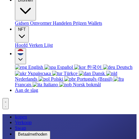
Bronnen
Gidsen
Omvormer
Handelen
Prijzen
Wallets
NFT
Hoofd
Verken
Lijst
English
Español
한국어
Deutsch
Українська
Türkçe
Dansk
Nederlands
Polski
Português (Brasil)
Français
Italiano
Norsk bokmål
Aan de slag
kopen
Verkoop
Swap
Betaalmethoden