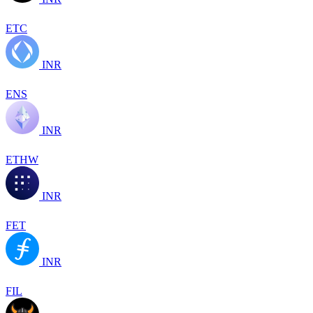
ETC
INR
ENS
INR
ETHW
INR
FET
INR
FIL