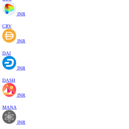
INR
CRV
INR
DAI
INR
DASH
INR
MANA
INR