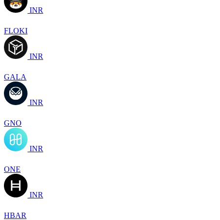
INR
FLOKI
INR
GALA
INR
GNO
INR
ONE
INR
HBAR