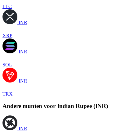
LTC
INR
XRP
INR
SOL
INR
TRX
Andere munten voor Indian Rupee (INR)
INR