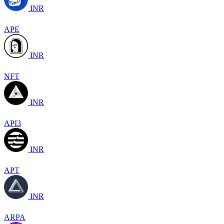
INR
APE
INR
NFT
INR
API3
INR
APT
INR
ARPA