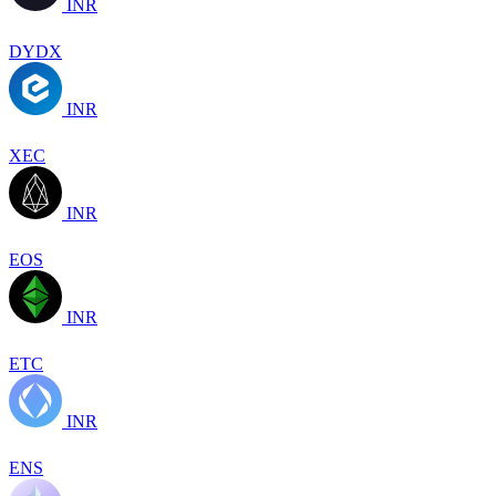
INR
DYDX
INR
XEC
INR
EOS
INR
ETC
INR
ENS