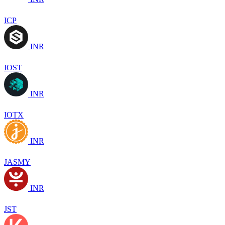
ICP
INR
IOST
INR
IOTX
INR
JASMY
INR
JST