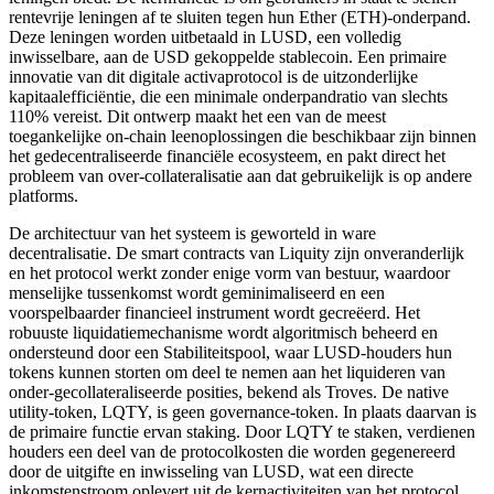
rentevrije leningen af te sluiten tegen hun Ether (ETH)-onderpand.
Deze leningen worden uitbetaald in LUSD, een volledig
inwisselbare, aan de USD gekoppelde stablecoin. Een primaire
innovatie van dit digitale activaprotocol is de uitzonderlijke
kapitaalefficiëntie, die een minimale onderpandratio van slechts
110% vereist. Dit ontwerp maakt het een van de meest
toegankelijke on-chain leenoplossingen die beschikbaar zijn binnen
het gedecentraliseerde financiële ecosysteem, en pakt direct het
probleem van over-collateralisatie aan dat gebruikelijk is op andere
platforms.
De architectuur van het systeem is geworteld in ware
decentralisatie. De smart contracts van Liquity zijn onveranderlijk
en het protocol werkt zonder enige vorm van bestuur, waardoor
menselijke tussenkomst wordt geminimaliseerd en een
voorspelbaarder financieel instrument wordt gecreëerd. Het
robuuste liquidatiemechanisme wordt algoritmisch beheerd en
ondersteund door een Stabiliteitspool, waar LUSD-houders hun
tokens kunnen storten om deel te nemen aan het liquideren van
onder-gecollateraliseerde posities, bekend als Troves. De native
utility-token, LQTY, is geen governance-token. In plaats daarvan is
de primaire functie ervan staking. Door LQTY te staken, verdienen
houders een deel van de protocolkosten die worden gegenereerd
door de uitgifte en inwisseling van LUSD, wat een directe
inkomstenstroom oplevert uit de kernactiviteiten van het protocol.