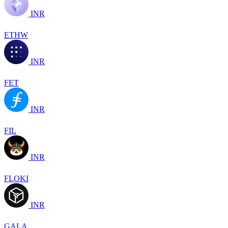
INR
ETHW
INR
FET
INR
FIL
INR
FLOKI
INR
GALA