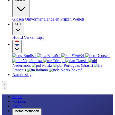
Bronnen
Gidsen
Omvormer
Handelen
Prijzen
Wallets
NFT
Hoofd
Verken
Lijst
English
Español
한국어
Deutsch
Українська
Türkçe
Dansk
Nederlands
Polski
Português (Brasil)
Français
Italiano
Norsk bokmål
Aan de slag
kopen
Verkoop
Swap
Betaalmethoden