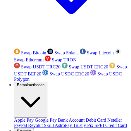
Swap Bitcoin
Swap Solana
Swap Litecoin
Swap Ethereum
Swap TRON
Swap USDT TRC20
Swap USDT ERC20
Swap
USDT BEP20
Swap USDC ERC20
Swap USDC
Polygon
Betaalmethoden
Apple Pay
Google Pay
Bank Account
Debit Card
Neteller
PayPal
Revolut
Skrill
AstroPay
Trustly
Pix
SPEI
Credit Card