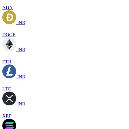
ADA
INR
DOGE
INR
ETH
INR
LTC
INR
XRP