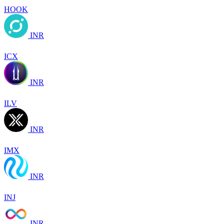
HOOK
INR
ICX
INR
ILV
INR
IMX
INR
INJ
INR