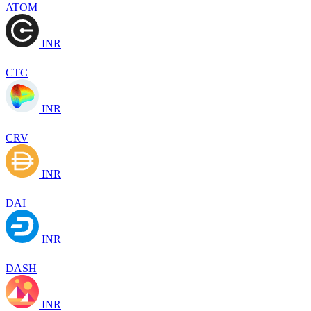
ATOM
INR
CTC
INR
CRV
INR
DAI
INR
DASH
INR