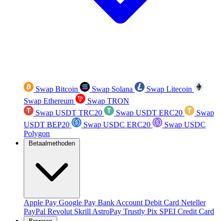
Swap Bitcoin
Swap Solana
Swap Litecoin
Swap Ethereum
Swap TRON
Swap USDT TRC20
Swap USDT ERC20
Swap
USDT BEP20
Swap USDC ERC20
Swap USDC
Polygon
Betaalmethoden
Apple Pay
Google Pay
Bank Account
Debit Card
Neteller
PayPal
Revolut
Skrill
AstroPay
Trustly
Pix
SPEI
Credit Card