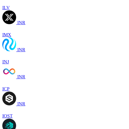
ILV
INR
IMX
INR
INJ
INR
ICP
INR
IOST