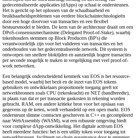
gedecentraliseerde applicaties (dApps) op schaal te ondersteunen.
Het is gericht op het oplossen van de schaalbaarheid en
bruikbaarheidsproblemen van eerdere blockchaintechnologieën
door een hoge doorvoer van transacties en een flexibel
bestuursmodel te bieden. De kern van de architectuur draait om een
DPoS-consensusmechanisme (Delegated Proof-of-Stake), waarbij
tokenhouders stemmen op Block Producers (BP's) die
verantwoordelijk zijn voor het valideren van transacties en het
onderhouden van het gedecentraliseerde netwerk. Dit systeem is
ontworpen om snellere bloktijden en aanzienlijk hogere transacties
per seconde mogelijk te maken in vergelijking met veel proof-of-
work netwerken.
Een belangrijk onderscheidend kenmerk van EOS is het resource-
based model, waarbij het bezit en de inzet van EOS tokens
gebruikers en ontwikkelaars proportionele toegang geeft tot
netwerkbronnen zoals CPU (rekenkracht) en NET (bandbreedte),
in plaats van dat er per transactie gaskosten in rekening worden
gebracht. RAM, een andere kritieke bron voor het opslaan van
gegevens op de keten, wordt verhandeld op een open markt. EOS
ondersteunt slimme contracten geschreven in C++ en gecompileerd
naar WebAssembly (WASM), wat een robuuste omgeving biedt
voor complexe dApp-ontwikkeling. Het digitale activum EOS
heeft meerdere functies: het is een utility token voor toegang tot
netwerkbronnen, faciliteert on-chain governance door te stemmen