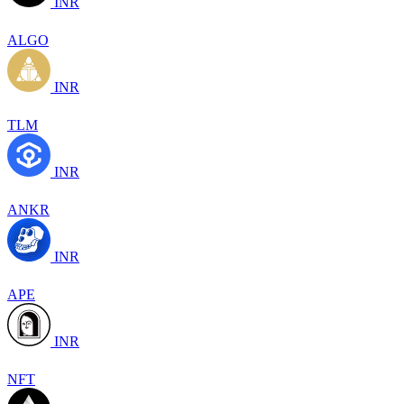
INR
ALGO
INR
TLM
INR
ANKR
INR
APE
INR
NFT