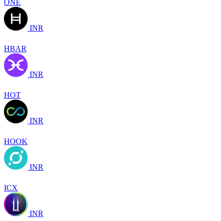
ONE
INR
HBAR
INR
HOT
INR
HOOK
INR
ICX
INR