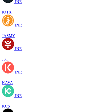
INR
IOTX
INR
JASMY
INR
JST
INR
KAVA
INR
KCS