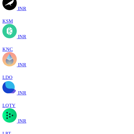
INR
KSM
INR
KNC
INR
LDO
INR
LQTY
INR
LPT