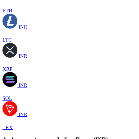
ETH
INR
LTC
INR
XRP
INR
SOL
INR
TRX