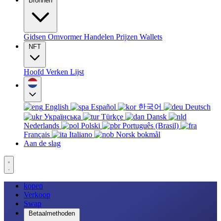
Bronnen
Gidsen
Omvormer
Handelen
Prijzen
Wallets
NFT
Hoofd
Verken
Lijst
English
Español
한국어
Deutsch
Українська
Türkçe
Dansk
Nederlands
Polski
Português (Brasil)
Français
Italiano
Norsk bokmål
Aan de slag
kopen
Verkoop
Swap
Betaalmethoden