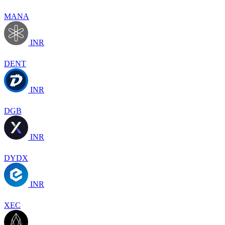
MANA
INR
DENT
INR
DGB
INR
DYDX
INR
XEC