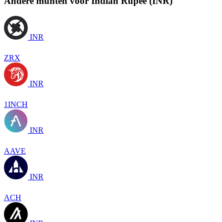
Andere munten voor Indian Rupee (INR)
INR
ZRX
INR
1INCH
INR
AAVE
INR
ACH