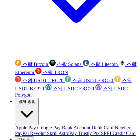
스왑 Bitcoin
스왑 Solana
스왑 Litecoin
스왑
Ethereum
스왑 TRON
스왑 USDT TRC20
스왑 USDT ERC20
스왑
USDT BEP20
스왑 USDC ERC20
스왑 USDC
Polygon
결제 방법
Apple Pay
Google Pay
Bank Account
Debit Card
Neteller
PayPal
Revolut
Skrill
AstroPay
Trustly
Pix
SPEI
Credit Card
리소스