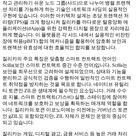
작고 관리하기 쉬운 노드 그룹(샤드)으로 나누어 병렬 트랜잭
션 처리를 가능하게 하는 기술인 네트워크 샤딩의 실용적인
구현에 있습니다. 이러한 아키텍처 설계는 초당 트랜잭션 처
리량(TPS)을 크게 향상시켜 질리카를 까다로운 탈중앙화 애
플리케이션(dApp)을 위한 강력한 디지털 원장으로 자리매김
하게 했습니다. 이 플랫폼은 각 샤드 내에서 실용적인 비잔틴
장애 허용(pBFT) 합의 메커니즘을 활용하여 암호화 보안과
트랜잭션 유효성에 대한 효율적인 합의를 보장합니다.
질리카의 주요 특징은 맞춤형 스마트 컨트랙트 언어인
Scilla(보안 스마트 컨트랙트 중간 수준 언어)입니다. Scilla는
보안을 최우선으로 고려하여 설계되었으며, 상태와 기능을
분리하고 공식적인 검증을 수행하여 일반적인 스마트 컨트랙
트 취약점을 방지하는 것을 목표로 합니다. 네이티브 유틸리
티 토큰인 ZIL은 생태계에 필수적인 요소입니다. 거래 수수
료 지불, 스마트 컨트랙트(가스비) 실행, 스테이킹에 참여하
여 네트워크를 보호하고 보상을 획득하는 매개체 역할을 합
니다. 질리카의 토큰 이코노미에는 이전에는 거버넌스 토큰
인 gZIL도 포함되었지만, ZIL 자체가 온체인 운영의 중심이
되고 있습니다.
질리카는 게임, 디지털 광고, 금융 서비스 등 높은 거래 처리