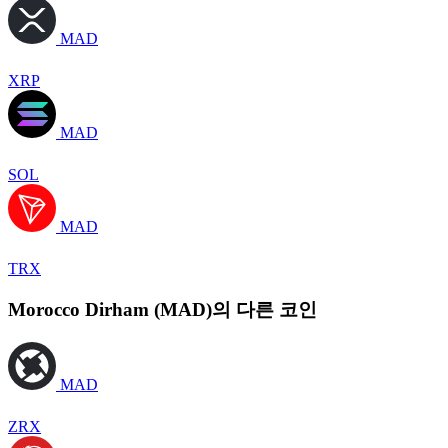
MAD
XRP
MAD
SOL
MAD
TRX
Morocco Dirham (MAD)의 다른 코인
MAD
ZRX