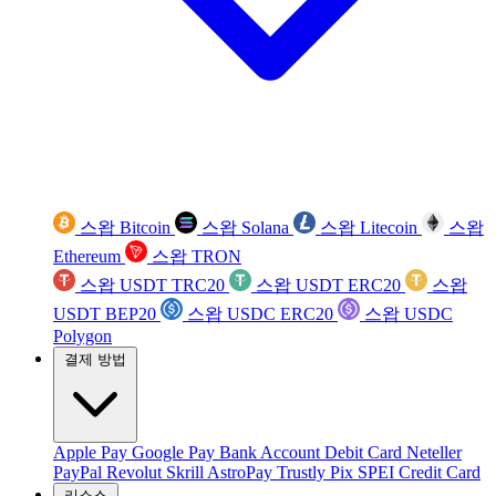
스왑 Bitcoin
스왑 Solana
스왑 Litecoin
스왑
Ethereum
스왑 TRON
스왑 USDT TRC20
스왑 USDT ERC20
스왑
USDT BEP20
스왑 USDC ERC20
스왑 USDC
Polygon
결제 방법
Apple Pay
Google Pay
Bank Account
Debit Card
Neteller
PayPal
Revolut
Skrill
AstroPay
Trustly
Pix
SPEI
Credit Card
리소스