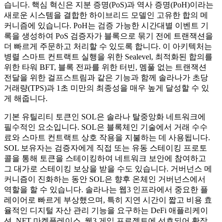
습니다. 핵심 혁신은 지분 증명(PoS)과 역사 증명(PoH)이라는
새로운 시스템을 결합한 하이브리드 모델인 고유한 합의 메
커니즘에 있습니다. PoH는 검증 가능한 시간대별 이벤트 기
록을 생성하여 PoS 검증자가 블록으로 묶기 전에 트랜잭션을
더 빠르게 주문하고 처리할 수 있도록 합니다. 이 아키텍처는
병렬 스마트 컨트랙트 실행을 위한 Sealevel, 최적화된 합의를
위한 타워 BFT, 블록 전파를 위한 터빈, 멤풀 없는 트랜잭션
전달을 위한 걸프스트림과 같은 기능과 함께 솔라나가 초당
거래량(TPS)과 1초 미만의 최종성을 매우 높게 달성할 수 있
게 해줍니다.
기본 유틸리티 토큰인 SOL은 솔라나 탈중앙화 네트워크에
필수적인 요소입니다. SOL은 블록체인 기술에서 거래 수수
료와 스마트 컨트랙트 상호 작용을 지불하는 데 사용됩니다.
SOL 보유자는 검증자에게 직접 또는 유동 스테이킹 프로토
콜을 통해 토큰을 스테이킹하여 네트워크 보안에 참여하고
그 대가로 스테이킹 보상을 받을 수도 있습니다. 거버넌스 메
커니즘이 진화하는 동안 SOL은 향후 온체인 거버넌스에서
역할을 할 수 있습니다. 솔라나는 웹3 인프라에서 중요한 플
레이어로 빠르게 부상했으며, 특히 지연 시간이 짧고 비용 효
율적인 디지털 자산 관리 기능을 요구하는 DeFi 애플리케이
션, NFT 마켓플레이스, 웹3 게임 프로젝트에 선호되어 확장