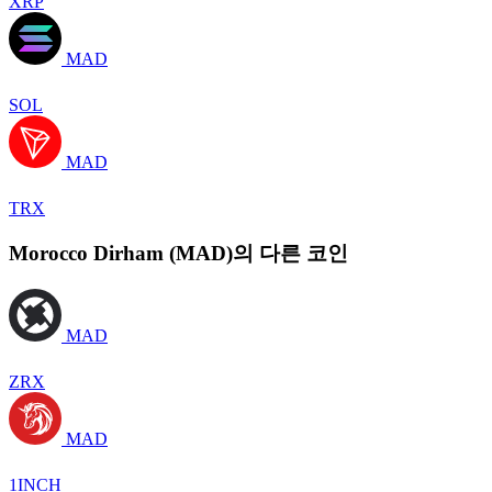
XRP
MAD
SOL
MAD
TRX
Morocco Dirham (MAD)의 다른 코인
MAD
ZRX
MAD
1INCH