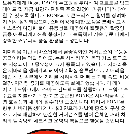
보유자에게 Doggy DAO의 투표권을 부여하여 프로토콜 업그
레이드 및 자금 할당과 관련된 주요 결정에 커뮤니티가 참여
할 수 있도록 합니다. BONE의 토큰노믹스는 참여를 장려하
기 위해 설계되었으며, 스테이킹에 대한 보상을 분배하고 시
바스왑의 다양한 풀에 유동성을 제공하여 플랫폼의 탈중앙
금융 애플리케이션을 향상시키고 블록체인 기술 부문 내에서
강력한 커뮤니티 중심 환경을 조성합니다.
이더리움 기반 시바스왑에서 탈중앙화된 거버넌스와 유동성
공급이라는 역할 외에도, 본은 시바리움의 독점 가스 토큰으
로 지정되어 그 중요성이 크게 증폭되고 있습니다. 시바리움
은 시바리움 생태계의 레이어 2 확장 솔루션으로, 이더리움
메인 체인 외부에서 거래를 처리하여 더 빠른 거래 속도, 비용
절감, 처리량 증가를 제공하도록 설계되었습니다. 이 레이
어-2 네트워크에서 스마트 컨트랙트를 실행하고 네트워크 수
수료를 지불하기 위한 기본 토큰인 BONE은 시바리움의 운
영 효율성과 채택에 필수적인 요소입니다. 따라서 BONE은
향후 시바리움 생태계 내 웹3 인프라 개발에 중요한 구성 요
소로 자리매김하여 단순한 거버넌스를 넘어 온체인 거래 처
리와 탈중앙화 네트워크 운영의 핵심으로 활용될 것입니다.