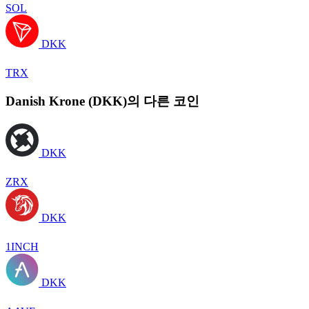
SOL
DKK
TRX
Danish Krone (DKK)의 다른 코인
DKK
ZRX
DKK
1INCH
DKK