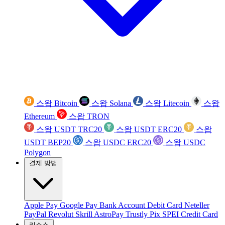
스왑 Bitcoin
스왑 Solana
스왑 Litecoin
스왑
Ethereum
스왑 TRON
스왑 USDT TRC20
스왑 USDT ERC20
스왑
USDT BEP20
스왑 USDC ERC20
스왑 USDC
Polygon
결제 방법
Apple Pay
Google Pay
Bank Account
Debit Card
Neteller
PayPal
Revolut
Skrill
AstroPay
Trustly
Pix
SPEI
Credit Card
리소스