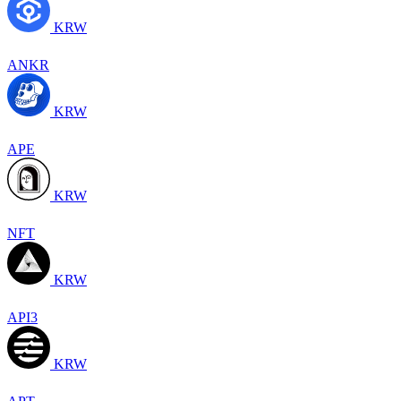
KRW
ANKR
KRW
APE
KRW
NFT
KRW
API3
KRW