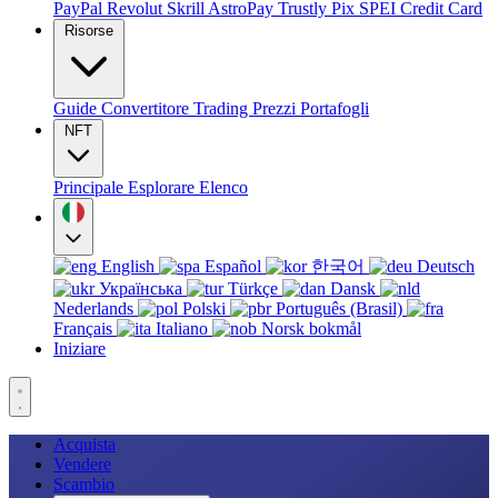
PayPal
Revolut
Skrill
AstroPay
Trustly
Pix
SPEI
Credit Card
Risorse
Guide
Convertitore
Trading
Prezzi
Portafogli
NFT
Principale
Esplorare
Elenco
English
Español
한국어
Deutsch
Українська
Türkçe
Dansk
Nederlands
Polski
Português (Brasil)
Français
Italiano
Norsk bokmål
Iniziare
Acquista
Vendere
Scambio