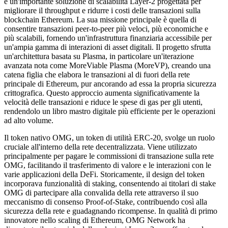
è un'importante soluzione di scalabilità Layer-2 progettata per
migliorare il throughput e ridurre i costi delle transazioni sulla
blockchain Ethereum. La sua missione principale è quella di
consentire transazioni peer-to-peer più veloci, più economiche e
più scalabili, fornendo un'infrastruttura finanziaria accessibile per
un'ampia gamma di interazioni di asset digitali. Il progetto sfrutta
un'architettura basata su Plasma, in particolare un'iterazione
avanzata nota come MoreViable Plasma (MoreVP), creando una
catena figlia che elabora le transazioni al di fuori della rete
principale di Ethereum, pur ancorando ad essa la propria sicurezza
crittografica. Questo approccio aumenta significativamente la
velocità delle transazioni e riduce le spese di gas per gli utenti,
rendendolo un libro mastro digitale più efficiente per le operazioni
ad alto volume.
Il token nativo OMG, un token di utilità ERC-20, svolge un ruolo
cruciale all'interno della rete decentralizzata. Viene utilizzato
principalmente per pagare le commissioni di transazione sulla rete
OMG, facilitando il trasferimento di valore e le interazioni con le
varie applicazioni della DeFi. Storicamente, il design del token
incorporava funzionalità di staking, consentendo ai titolari di stake
OMG di partecipare alla convalida della rete attraverso il suo
meccanismo di consenso Proof-of-Stake, contribuendo così alla
sicurezza della rete e guadagnando ricompense. In qualità di primo
innovatore nello scaling di Ethereum, OMG Network ha