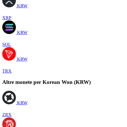
KRW
XRP
KRW
SOL
KRW
TRX
Altre monete per Korean Won (KRW)
KRW
ZRX