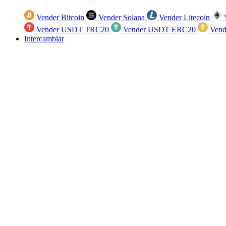
Vender Bitcoin
Vender Solana
Vender Litecoin
V
Vender USDT TRC20
Vender USDT ERC20
Vend
Intercambiar