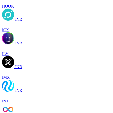
HOOK
INR
ICX
INR
ILV
INR
IMX
INR
INJ