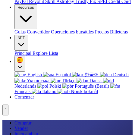
PayPal
Revolut
Skrill
AstroPay
Trustly
Pix
SPEI
Credit Card
Recursos
Guías
Convertidor
Operaciones bursátiles
Precios
Billeteras
NFT
Principal
Explore
Lista
English
Español
한국어
Deutsch
Українська
Türkçe
Dansk
Nederlands
Polski
Português (Brasil)
Français
Italiano
Norsk bokmål
Comenzar
Comprar
Vender
Intercambiar