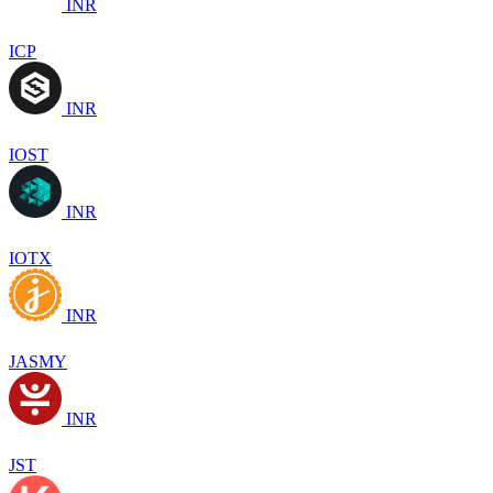
INR
ICP
INR
IOST
INR
IOTX
INR
JASMY
INR
JST