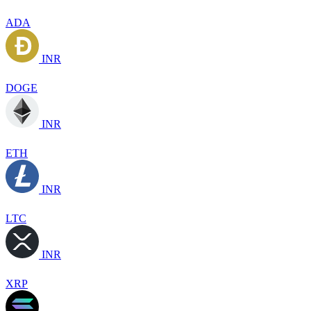
ADA
INR
DOGE
INR
ETH
INR
LTC
INR
XRP