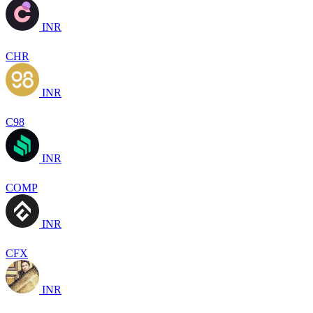
INR
CHR
INR
C98
INR
COMP
INR
CFX
INR