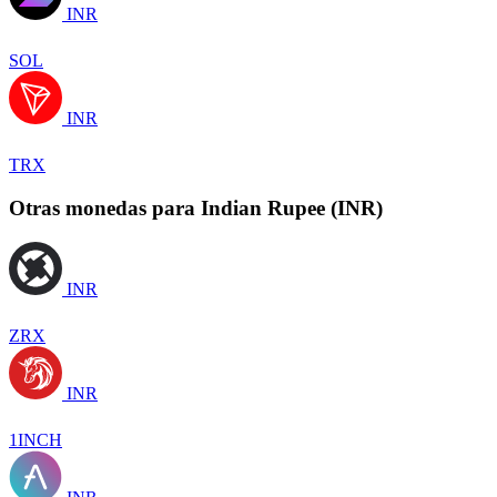
INR
SOL
INR
TRX
Otras monedas para Indian Rupee (INR)
INR
ZRX
INR
1INCH