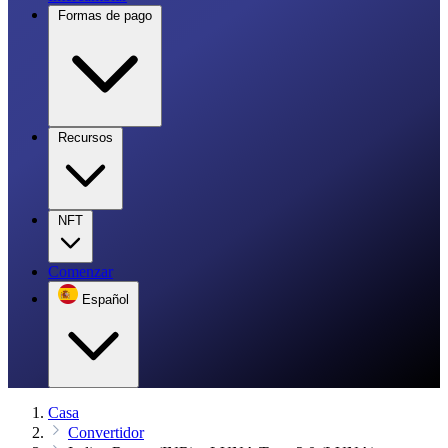
Formas de pago
Recursos
NFT
Comenzar
Español
Casa
Convertidor