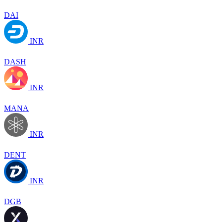
DAI
INR
DASH
INR
MANA
INR
DENT
INR
DGB