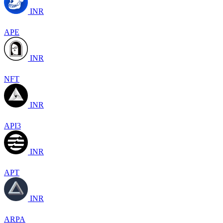
INR
APE
INR
NFT
INR
API3
INR
APT
INR
ARPA