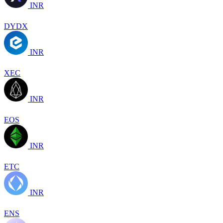
INR
DYDX
INR
XEC
INR
EOS
INR
ETC
INR
ENS