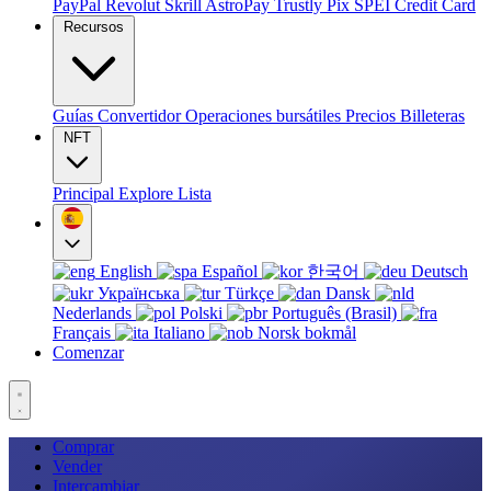
PayPal
Revolut
Skrill
AstroPay
Trustly
Pix
SPEI
Credit Card
Recursos
Guías
Convertidor
Operaciones bursátiles
Precios
Billeteras
NFT
Principal
Explore
Lista
English
Español
한국어
Deutsch
Українська
Türkçe
Dansk
Nederlands
Polski
Português (Brasil)
Français
Italiano
Norsk bokmål
Comenzar
Comprar
Vender
Intercambiar