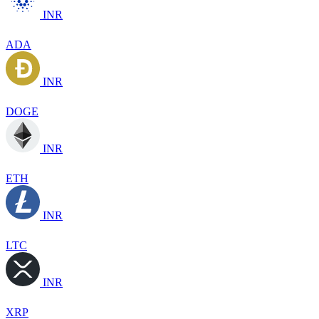
INR
ADA
INR
DOGE
INR
ETH
INR
LTC
INR
XRP