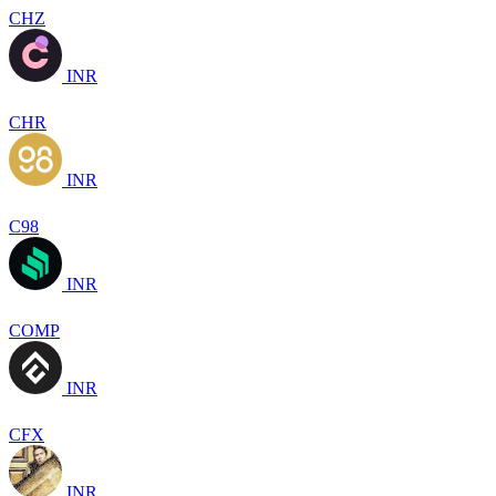
CHZ
INR
CHR
INR
C98
INR
COMP
INR
CFX
INR