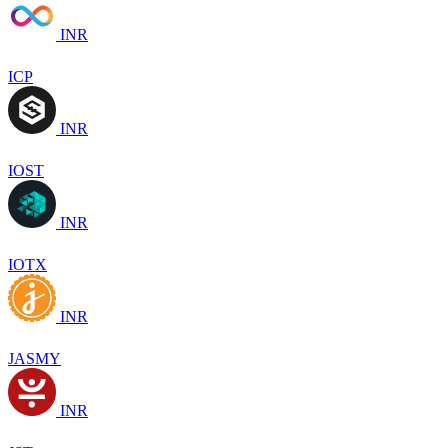
INR
ICP
INR
IOST
INR
IOTX
INR
JASMY
INR