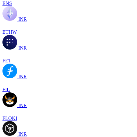
ENS
INR
ETHW
INR
FET
INR
FIL
INR
FLOKI
INR