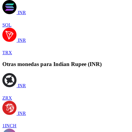
INR
SOL
INR
TRX
Otras monedas para Indian Rupee (INR)
INR
ZRX
INR
1INCH