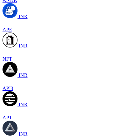
ANKR
INR
APE
INR
NFT
INR
API3
INR
APT
INR