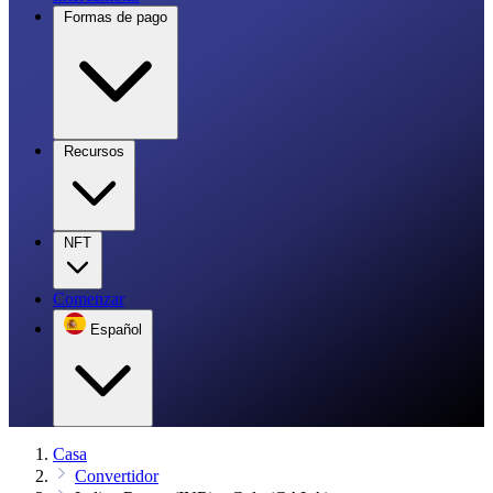
Formas de pago
Recursos
NFT
Comenzar
Español
Casa
Convertidor