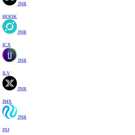
INR
HOOK
INR
ICX
INR
ILV
INR
IMX
INR
INJ