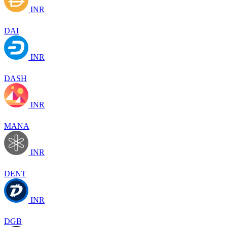
INR
DAI
INR
DASH
INR
MANA
INR
DENT
INR
DGB