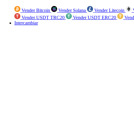
Vender Bitcoin
Vender Solana
Vender Litecoin
V
Vender USDT TRC20
Vender USDT ERC20
Vend
Intercambiar