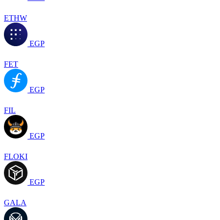
ETHW
EGP
FET
EGP
FIL
EGP
FLOKI
EGP
GALA