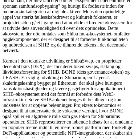
blockchain, der blev lanceret som et "eksperiment i decentraliseret
spontan samfundsopbygning" og hurtigt fik fodfæste inden for
meme-møntkategorien af digitale aktiver. Mens den oprindelige
appel var stærkt fællesskabsdrevet og kulturelt fokuseret, er
projektet siden gået i gang med at udvikle et bredere økosystem for
at udvide dets anvendelighed ud over dets oprindelse. Dette
økosystem, der ofte omtales som Shiba Inu-økosystemet, omfatter
nøglekomponenter, der er designet til at forbedre funktionaliteten
og udbredelsen af SHIB og de tilhørende tokens i det decentrale
netværk.
Kernen i den tekniske udvikling er ShibaSwap, en proprietær
decentral børs (DEX), der faciliterer token-swaps, staking og
likviditetsforsyning for SHIB, BONE (dets governance-token) og
LEASH. En vigtig udvikling er Shibarium, en Layer-2-
skaleringsløsning bygget på Ethereum, der skal give hurtigere
transaktionshastigheder og lavere gasgebyrer for applikationer i
SHIB-økosystemet med det formål at forbedre dets Web3-
infrastruktur. Selve SHIB-tokenet bruges til betalinger og kan
indsættes for at optjene belønninger. Projektets tokenomics er
designet til at understøtte dette voksende værktøj, hvor BONE
også spiller en afgørende rolle som gas-token for Shibariums
operationer. SHIB repræsenterer en løbende indsats for at omdanne
en populær meme-mønt til en mere robust platform med forskellige
DeFi-applikationer og potentielle NFT-integrationer, der skaber sin