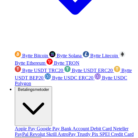
Bytte Bitcoin
Bytte Solana
Bytte Litecoin
Bytte Ethereum
Bytte TRON
Bytte USDT TRC20
Bytte USDT ERC20
Bytte
USDT BEP20
Bytte USDC ERC20
Bytte USDC
Polygon
Betalingsmetoder
Apple Pay
Google Pay
Bank Account
Debit Card
Neteller
PayPal
Revolut
Skrill
AstroPay
Trustly
Pix
SPEI
Credit Card