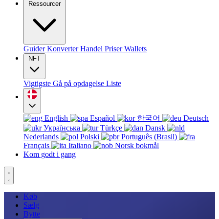
Ressourcer
Guider
Konverter
Handel
Priser
Wallets
NFT
Vigtigste
Gå på opdagelse
Liste
English
Español
한국어
Deutsch
Українська
Türkçe
Dansk
Nederlands
Polski
Português (Brasil)
Français
Italiano
Norsk bokmål
Kom godt i gang
Køb
Sælg
Bytte