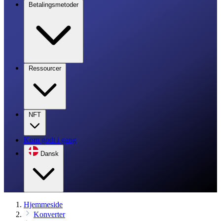
Betalingsmetoder
Ressourcer
NFT
Kom godt i gang
Dansk
Hjemmeside
Konverter