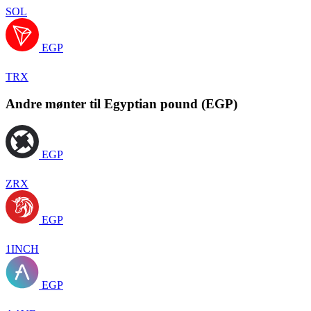
SOL
EGP
TRX
Andre mønter til Egyptian pound (EGP)
EGP
ZRX
EGP
1INCH
EGP