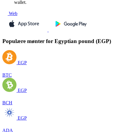
wallet.
Web
Populære mønter for Egyptian pound (EGP)
EGP
BTC
EGP
BCH
EGP
ADA