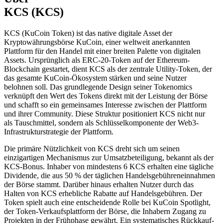
KCS (KCS)
KCS (KuCoin Token) ist das native digitale Asset der
Kryptowährungsbörse KuCoin, einer weltweit anerkannten
Plattform für den Handel mit einer breiten Palette von digitalen
Assets. Ursprünglich als ERC-20-Token auf der Ethereum-
Blockchain gestartet, dient KCS als der zentrale Utility-Token, der
das gesamte KuCoin-Ökosystem stärken und seine Nutzer
belohnen soll. Das grundlegende Design seiner Tokenomics
verknüpft den Wert des Tokens direkt mit der Leistung der Börse
und schafft so ein gemeinsames Interesse zwischen der Plattform
und ihrer Community. Diese Struktur positioniert KCS nicht nur
als Tauschmittel, sondern als Schlüsselkomponente der Web3-
Infrastrukturstrategie der Plattform.
Die primäre Nützlichkeit von KCS dreht sich um seinen
einzigartigen Mechanismus zur Umsatzbeteiligung, bekannt als der
KCS-Bonus. Inhaber von mindestens 6 KCS erhalten eine tägliche
Dividende, die aus 50 % der täglichen Handelsgebühreneinnahmen
der Börse stammt. Darüber hinaus erhalten Nutzer durch das
Halten von KCS erhebliche Rabatte auf Handelsgebühren. Der
Token spielt auch eine entscheidende Rolle bei KuCoin Spotlight,
der Token-Verkaufsplattform der Börse, die Inhabern Zugang zu
Projekten in der Frühphase gewährt. Ein systematisches Rückkauf-