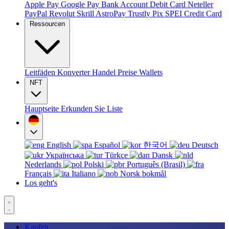
Apple Pay
Google Pay
Bank Account
Debit Card
Neteller
PayPal
Revolut
Skrill
AstroPay
Trustly
Pix
SPEI
Credit Card
Ressourcen
Leitfäden
Konverter
Handel
Preise
Wallets
NFT
Hauptseite
Erkunden Sie
Liste
English
Español
한국어
Deutsch
Українська
Türkçe
Dansk
Nederlands
Polski
Português (Brasil)
Français
Italiano
Norsk bokmål
Los geht's
Kaufen