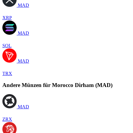
MAD
XRP
MAD
SOL
MAD
TRX
Andere Münzen für Morocco Dirham (MAD)
MAD
ZRX