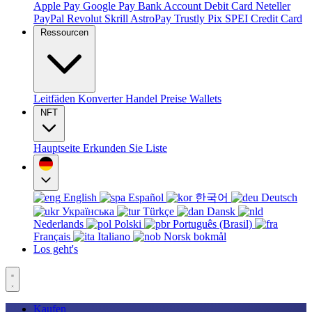
Apple Pay
Google Pay
Bank Account
Debit Card
Neteller
PayPal
Revolut
Skrill
AstroPay
Trustly
Pix
SPEI
Credit Card
Ressourcen
Leitfäden
Konverter
Handel
Preise
Wallets
NFT
Hauptseite
Erkunden Sie
Liste
English
Español
한국어
Deutsch
Українська
Türkçe
Dansk
Nederlands
Polski
Português (Brasil)
Français
Italiano
Norsk bokmål
Los geht's
Kaufen