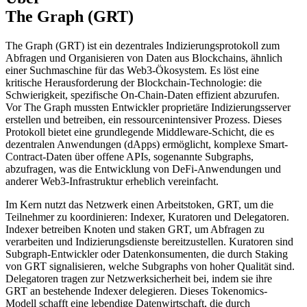
The Graph (GRT)
The Graph (GRT) ist ein dezentrales Indizierungsprotokoll zum
Abfragen und Organisieren von Daten aus Blockchains, ähnlich
einer Suchmaschine für das Web3-Ökosystem. Es löst eine
kritische Herausforderung der Blockchain-Technologie: die
Schwierigkeit, spezifische On-Chain-Daten effizient abzurufen.
Vor The Graph mussten Entwickler proprietäre Indizierungsserver
erstellen und betreiben, ein ressourcenintensiver Prozess. Dieses
Protokoll bietet eine grundlegende Middleware-Schicht, die es
dezentralen Anwendungen (dApps) ermöglicht, komplexe Smart-
Contract-Daten über offene APIs, sogenannte Subgraphs,
abzufragen, was die Entwicklung von DeFi-Anwendungen und
anderer Web3-Infrastruktur erheblich vereinfacht.
Im Kern nutzt das Netzwerk einen Arbeitstoken, GRT, um die
Teilnehmer zu koordinieren: Indexer, Kuratoren und Delegatoren.
Indexer betreiben Knoten und staken GRT, um Abfragen zu
verarbeiten und Indizierungsdienste bereitzustellen. Kuratoren sind
Subgraph-Entwickler oder Datenkonsumenten, die durch Staking
von GRT signalisieren, welche Subgraphs von hoher Qualität sind.
Delegatoren tragen zur Netzwerksicherheit bei, indem sie ihre
GRT an bestehende Indexer delegieren. Dieses Tokenomics-
Modell schafft eine lebendige Datenwirtschaft, die durch